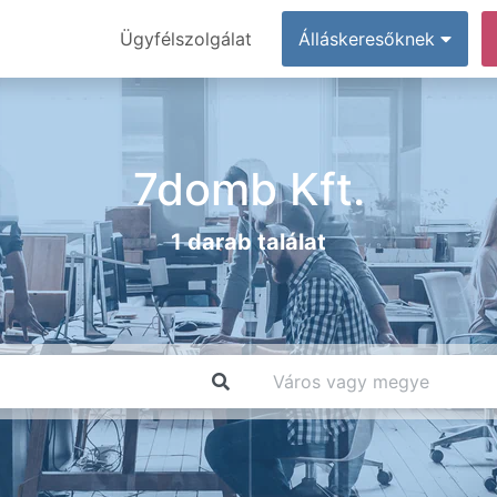
Ügyfélszolgálat
Álláskeresőknek
7domb Kft.
1 darab találat