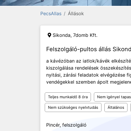
PecsAllas
Állások
Sikonda,
7domb Kft.
Felszolgáló-pultos állás Sikon
a kávézóban az iatlok/kávék elkészít
kiszolgálása rendelések összekészítés
nyitási, zárási feladatok elvégézése 
vendégekkel szemben ápolt megjelené
Teljes munkaidő 8 óra
Nem igényel tapas
Nem szükséges nyelvtudás
Általános
Pincér, felszolgáló