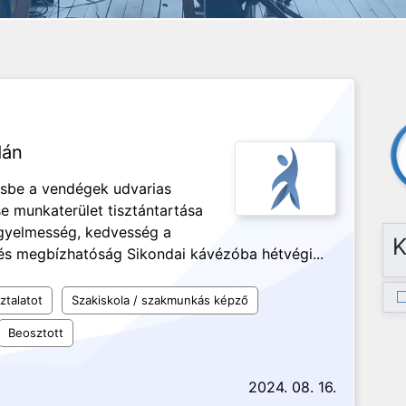
dán
ésbe a vendégek udvarias
e munkaterület tisztántartása
figyelmesség, kedvesség a
K
s megbízhatóság Sikondai kávézóba hétvégi...
ztalatot
Szakiskola / szakmunkás képző
Beosztott
2024. 08. 16.