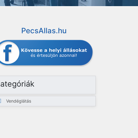
PecsAllas.hu
ategóriák
Vendéglátás