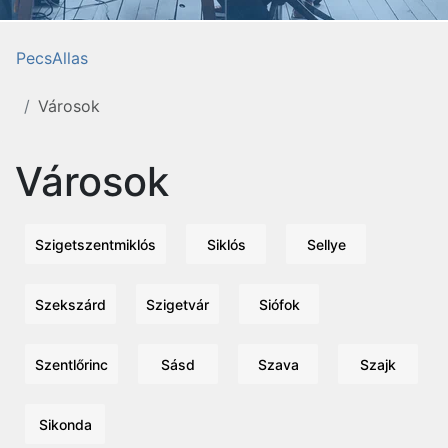
PecsAllas
Városok
Városok
Szigetszentmiklós
Siklós
Sellye
Szekszárd
Szigetvár
Siófok
Szentlőrinc
Sásd
Szava
Szajk
Sikonda