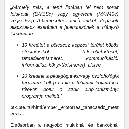
„bármely más, a fenti listában fel nem sorolt
főiskolai (BA/BSc) vagy egyetemi (MA/MSc)
végzettség. A bemenethez feltételekkel elfogadott
alapszakok esetében a jelentkezőnek a hiányzó
ismereteket:
10 kreditet a bölcsész képzési terület közös
stúdiumaiból (filozófiatörténet,
társadalomismeret, kommunikáció,
informatika, könyvtárismeret); illetve
20 kreditet a pedagógia és/vagy pszichológia
területérőlkell pótolnia a felvételt követő két
féléven belül a szak alap-tanulmányi
programja mellett.”
btk.pte.hu/hfmi/emberi_eroforras_tanacsado_mest
erszak
Elsősorban a nagyobb multiknál és bankoknál