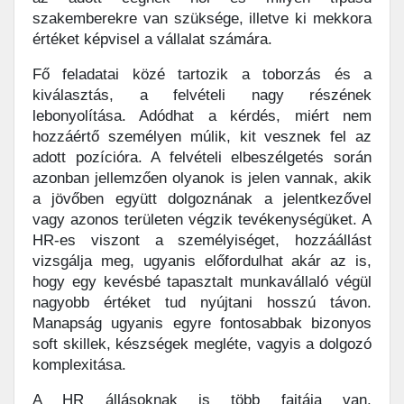
szakemberekre van szüksége, illetve ki mekkora
értéket képvisel a vállalat számára.
Fő feladatai közé tartozik a toborzás és a
kiválasztás, a felvételi nagy részének
lebonyolítása. Adódhat a kérdés, miért nem
hozzáértő személyen múlik, kit vesznek fel az
adott pozícióra. A felvételi elbeszélgetés során
azonban jellemzően olyanok is jelen vannak, akik
a jövőben együtt dolgoznának a jelentkezővel
vagy azonos területen végzik tevékenységüket. A
HR-es viszont a személyiséget, hozzáállást
vizsgálja meg, ugyanis előfordulhat akár az is,
hogy egy kevésbé tapasztalt munkavállaló végül
nagyobb értéket tud nyújtani hosszú távon.
Manapság ugyanis egyre fontosabbak bizonyos
soft skillek, készségek megléte, vagyis a dolgozó
komplexitása.
A HR állásoknak is több fajtája van,