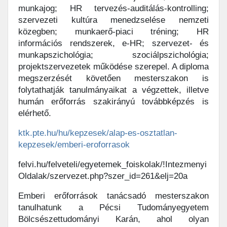
munkajog; HR tervezés-auditálás-kontrolling;
szervezeti kultúra menedzselése nemzeti
közegben; munkaerő-piaci tréning; HR
információs rendszerek, e-HR; szervezet- és
munkapszichológia; szociálpszichológia;
projektszervezetek működése szerepel. A diploma
megszerzését követően mesterszakon is
folytathatják tanulmányaikat a végzettek, illetve
humán erőforrás szakirányú továbbképzés is
elérhető.
ktk.pte.hu/hu/kepzesek/alap-es-osztatlan-
kepzesek/emberi-eroforrasok
felvi.hu/felveteli/egyetemek_foiskolak/!Intezmenyi
Oldalak/szervezet.php?szer_id=261&elj=20a
Emberi erőforrások tanácsadó mesterszakon
tanulhatunk a Pécsi Tudományegyetem
Bölcsészettudományi Karán, ahol olyan