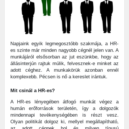
Napjaink egyik legmegosztóbb szakmája, a HR-
es szinte már minden nagyobb cégnél jelen van. A
munkájáról elsősorban az jut eszünkbe, hogy az
állásinterjún rajtuk múlik, felvesznek-e minket az
adott céghez. A munkakörük azonban ennél
komplexebb. Pécsen is nő a kereslet irántuk.
Mit csinál a HR-es?
A HR-es lényegében átfogó munkát végez a
humán erőforrások területén, így a dolgozók
mindennapi tevékenységében is részt vesz.
Olyan politikát dolgoz ki, mellyel megállapítható,
az adott cégnek hol és milyen típusú