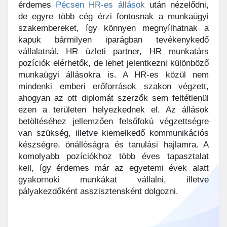
érdemes
Pécsen HR-es állások
után nézelődni,
de egyre több cég érzi fontosnak a munkaügyi
szakembereket, így könnyen megnyílhatnak a
kapuk bármilyen iparágban tevékenykedő
vállalatnál. HR üzleti partner, HR munkatárs
pozíciók elérhetők, de lehet jelentkezni különböző
munkaügyi állásokra is. A HR-es közül nem
mindenki emberi erőforrások szakon végzett,
ahogyan az ott diplomát szerzők sem feltétlenül
ezen a területen helyezkednek el. Az állások
betöltéséhez jellemzően felsőfokú végzettségre
van szükség, illetve kiemelkedő kommunikációs
készségre, önállóságra és tanulási hajlamra. A
komolyabb pozíciókhoz több éves tapasztalat
kell, így érdemes már az egyetemi évek alatt
gyakornoki munkákat vállalni, illetve
pályakezdőként asszisztensként dolgozni.