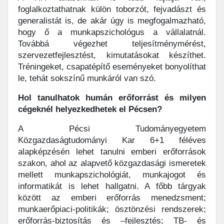
foglalkoztathatnak külön toborzót, fejvadászt és
generalistát is, de akár úgy is megfogalmazható,
hogy ő a munkapszichológus a vállalatnál.
Továbbá végezhet teljesítménymérést,
szervezetfejlesztést, kimutatásokat készíthet.
Tréningeket, csapatépítő eseményeket bonyolíthat
le, tehát sokszínű munkáról van szó.
Hol tanulhatok humán erőforrást és milyen
cégeknél helyezkedhetek el Pécsen?
A Pécsi Tudományegyetem
Közgazdaságtudományi Kar 6+1 féléves
alapképzésén lehet tanulni emberi erőforrások
szakon, ahol az alapvető közgazdasági ismeretek
mellett munkapszichológiát, munkajogot és
informatikát is lehet hallgatni. A főbb tárgyak
között az emberi erőforrás menedzsment;
munkaerőpiaci-politikák; ösztönzési rendszerek;
erőforrás-biztosítás és –fejlesztés; TB- és