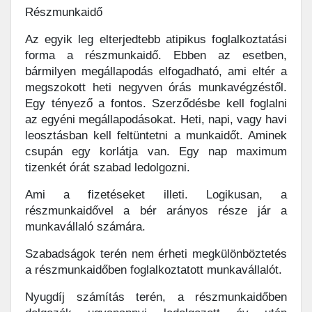
Részmunkaidő
Az egyik leg elterjedtebb atipikus foglalkoztatási
forma a részmunkaidő. Ebben az esetben,
bármilyen megállapodás elfogadható, ami eltér a
megszokott heti negyven órás munkavégzéstől.
Egy tényező a fontos. Szerződésbe kell foglalni
az egyéni megállapodásokat. Heti, napi, vagy havi
leosztásban kell feltüntetni a munkaidőt. Aminek
csupán egy korlátja van. Egy nap maximum
tizenkét órát szabad ledolgozni.
Ami a fizetéseket illeti. Logikusan, a
részmunkaidővel a bér arányos része jár a
munkavállaló számára.
Szabadságok terén nem érheti megkülönböztetés
a részmunkaidőben foglalkoztatott munkavállalót.
Nyugdíj számítás terén, a részmunkaidőben