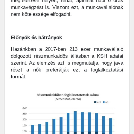
megfelezése helyett, tehát, ajánlhat napi 6 órás
munkavégzést is. Viszont ezt, a munkavállalónak
nem kötelessége elfogadni.
Előnyök és hátrányok
Hazánkban a 2017-ben 213 ezer munkavállaló
dolgozott részmunkaidős állásban a KSH adatai
szerint. Az elemzés azt is megmutatja, hogy java
részt a nők preferálják ezt a foglalkoztatási
formát.