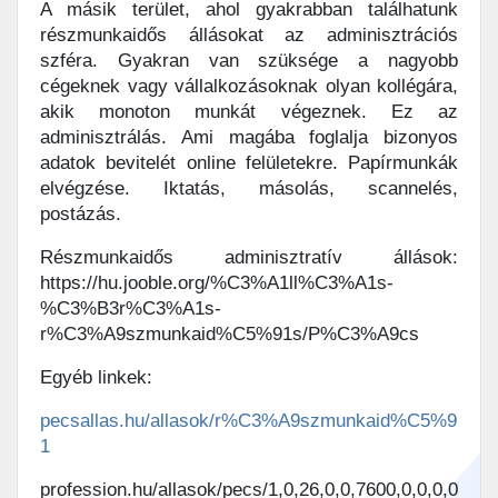
A másik terület, ahol gyakrabban találhatunk
részmunkaidős állásokat az adminisztrációs
szféra. Gyakran van szüksége a nagyobb
cégeknek vagy vállalkozásoknak olyan kollégára,
akik monoton munkát végeznek. Ez az
adminisztrálás. Ami magába foglalja bizonyos
adatok bevitelét online felületekre. Papírmunkák
elvégzése. Iktatás, másolás, scannelés,
postázás.
Részmunkaidős adminisztratív állások:
https://hu.jooble.org/%C3%A1ll%C3%A1s-
%C3%B3r%C3%A1s-
r%C3%A9szmunkaid%C5%91s/P%C3%A9cs
Egyéb linkek:
pecsallas.hu/allasok/r%C3%A9szmunkaid%C5%9
1
profession.hu/allasok/pecs/1,0,26,0,0,7600,0,0,0,0