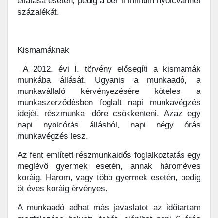
ellátása esetén, pedig a bér minimum nyolcvanhét
százalékát.
Kismamáknak
A 2012. évi I. törvény elősegíti a kismamák
munkába állását. Ugyanis a munkaadó, a
munkavállaló kérvényezésére köteles a
munkaszerződésben foglalt napi munkavégzés
idejét, részmunka időre csökkenteni. Azaz egy
napi nyolcórás állásból, napi négy órás
munkavégzés lesz.
Az fent említett részmunkaidős foglalkoztatás egy
meglévő gyermek esetén, annak hároméves
koráig. Három, vagy több gyermek esetén, pedig
öt éves koráig érvényes.
A munkaadó adhat más javaslatot az időtartam