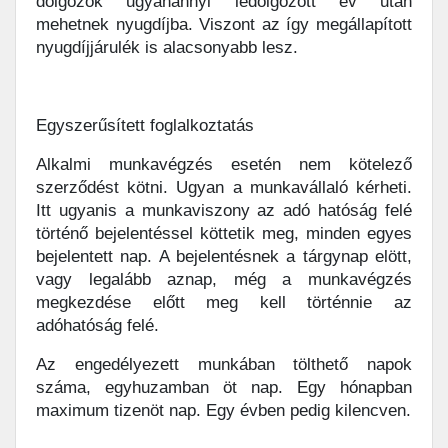
dolgozók ugyanannyi ledolgozott év után
mehetnek nyugdíjba. Viszont az így megállapított
nyugdíjjárulék is alacsonyabb lesz.
Egyszerűsített foglalkoztatás
Alkalmi munkavégzés esetén nem kötelező
szerződést kötni. Ugyan a munkavállaló kérheti.
Itt ugyanis a munkaviszony az adó hatóság felé
történő bejelentéssel köttetik meg, minden egyes
bejelentett nap. A bejelentésnek a tárgynap elött,
vagy legalább aznap, még a munkavégzés
megkezdése előtt meg kell történnie az
adóhatóság felé.
Az engedélyezett munkában tölthető napok
száma, egyhuzamban öt nap. Egy hónapban
maximum tizenöt nap. Egy évben pedig kilencven.