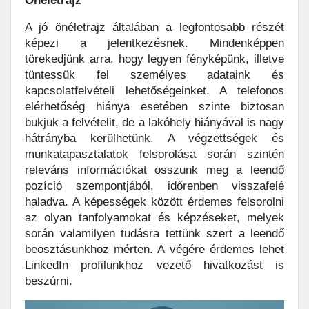
Önéletrajz
A jó önéletrajz általában a legfontosabb részét
képezi a jelentkezésnek. Mindenképpen
törekedjünk arra, hogy legyen fényképünk, illetve
tüntessük fel személyes adataink és
kapcsolatfelvételi lehetőségeinket. A telefonos
elérhetőség hiánya esetében szinte biztosan
bukjuk a felvételit, de a lakóhely hiányával is nagy
hátrányba kerülhetünk. A végzettségek és
munkatapasztalatok felsorolása során szintén
releváns információkat osszunk meg a leendő
pozíció szempontjából, időrenben visszafelé
haladva. A képességek között érdemes felsorolni
az olyan tanfolyamokat és képzéseket, melyek
során valamilyen tudásra tettünk szert a leendő
beosztásunkhoz mérten. A végére érdemes lehet
LinkedIn profilunkhoz vezető hivatkozást is
beszúrni.