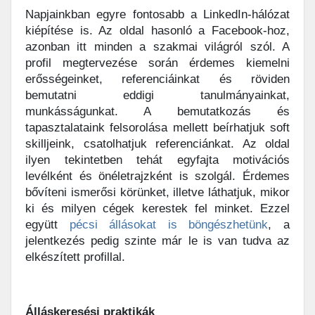
Napjainkban egyre fontosabb a LinkedIn-hálózat
kiépítése is. Az oldal hasonló a Facebook-hoz,
azonban itt minden a szakmai világról szól. A
profil megtervezése során érdemes kiemelni
erősségeinket, referenciáinkat és röviden
bemutatni eddigi tanulmányainkat,
munkásságunkat. A bemutatkozás és
tapasztalataink felsorolása mellett beírhatjuk soft
skilljeink, csatolhatjuk referenciánkat. Az oldal
ilyen tekintetben tehát egyfajta motivációs
levélként és önéletrajzként is szolgál. Érdemes
bővíteni ismerősi körünket, illetve láthatjuk, mikor
ki és milyen cégek kerestek fel minket. Ezzel
együtt
pécsi állásokat is böngészhetünk
, a
jelentkezés pedig szinte már le is van tudva az
elkészített profillal.
Álláskeresési praktikák