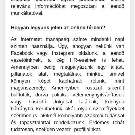
releváns információkat megosztani a leendő
munkáltatóval.
Hogyan legyünk jelen az online térben?
Az internetet manapság szinte mindenki napi
szinten használja. Úgy, ahogyan nekünk van
Facebook vagy Instagram oldalunk, a leendő
vezetőinknek, a cég HR-eseinek is lehet.
Amennyiben pedig megpályázunk egy állást,
pillanatok alatt megtalálnak minket, amivel
könnyen képet kaphatnak rólunk, mint
magánszemély. Amennyiben rosszul sikerült
bulifotók, durva politikai véleménynyilvánítások
vagy hasonló dolgokat találnak, könnyen
hátrányba kerülhetünk akár olyan személyekkel
szemben is, akiknél komolyabb szakmai tudással
és tapasztalattal rendelkezünk. Érdemes tehát
tudatosan, szelíden vezetni profiljainkat.