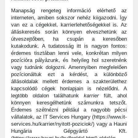
Manapság rengeteg információ elérhető az
interneten, amiben sokszor nehéz kiigazodni. Így
van ez a cégekkel, karrierlehetőségekkel is. Az
álláskeresés során könnyen elveszhetünk az
útveszejtőben, ha csupán a keresőben
kutakodunk. A tudatosság itt is nagyon fontos:
érdemes tisztában lenni vele, konkrétan milyen
pozícióra pályázunk, és helyileg hol szeretnénk
vagy tudnánk dolgozni. Amennyiben megfelelően
pozícionáltuk ezt a kérdést, a különböző
állásoldalak mellett érdemes a szakterülethez
kapcsolódó cégek honlapjain is nézelődni. A
legtöbb oldalon találhatunk
karrier
fült, ahol
könnyen keresgélhetünk számunkra tetszőt.
Érdemes szétnézni például a nagyobb pécsi
vállalatok, az IT Services Hungary (https://www.it-
services.hu/karrier/nyitott-poziciok/) vagy a Hauni
Hungária Gépgyártó Kft.