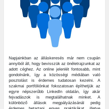
Napjainkban az álláskeresés már nem csupán
annyiból áll, hogy bevisszük az önéletrajzunkat az
adott céghez. Az online jelenlét fontosabb, mint
gondolnánk, így a közösségi médiában való
posztolást is érdemes tudatosan kezelni. A
szakmai portfóliónkat fokozatosan építhetjük az
egyre népszerűbb LinkedIn oldalán, így akár
fejvadászok is megtalálhatnak minket. A
különböző állások megpályázásánál pedig
érdemes betartani egyes praktikákat, illetve