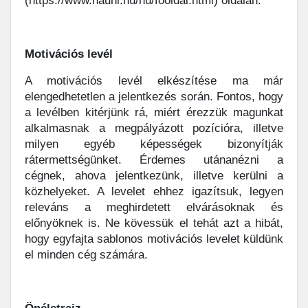
(https://www.hauni.hu/hu/fooldal.html) oldalán.
Motivációs levél
A motivációs levél elkészítése ma már
elengedhetetlen a jelentkezés során. Fontos, hogy
a levélben kitérjünk rá, miért érezzük magunkat
alkalmasnak a megpályázott pozícióra, illetve
milyen egyéb képességek bizonyítják
rátermettségünket. Érdemes utánanézni a
cégnek, ahova jelentkezünk, illetve kerülni a
közhelyeket. A levelet ehhez igazítsuk, legyen
releváns a meghirdetett elvárásoknak és
előnyöknek is. Ne kövessük el tehát azt a hibát,
hogy egyfajta sablonos motivációs levelet küldünk
el minden cég számára.