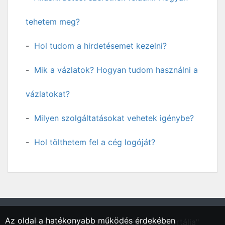
tehetem meg?
Hol tudom a hirdetésemet kezelni?
Mik a vázlatok? Hogyan tudom használni a
vázlatokat?
Milyen szolgáltatásokat vehetek igénybe?
Hol tölthetem fel a cég logóját?
Az oldal a hatékonyabb működés érdekében
"Pécs, Baranya vármegyei régió állásportálja"