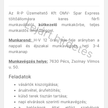
Az R-P Üzemeltető Kft OMV- Spar Express
töltőállomásra keres férfi
munkavállalót
kútkezelő
munkakörbe, teljes
munkaidős lehetőséggel.
Munkarend:
H-V 12 órás fele-fele arányban a
nappali és éjszakai munkavégzés, heti 3-4
munkanap
Munkavégzés helye:
7630 Pécs, Zsolnay Vilmos
u. 50.
Feladatok
vásárlók kiszolgálása;
áruátvétel, árufeltöltés;
külső terek tisztán tartása;
napi elvárások szerinti munkavégzés;
a hatóságok által előírt szabályok