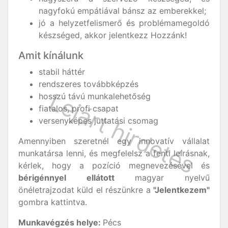
nagyfokú empátiával bánsz az emberekkel;
jó a helyzetfelismerő és problémamegoldó
készséged, akkor jelentkezz Hozzánk!
Amit kínálunk
stabil háttér
rendszeres továbbképzés
hosszú távú munkalehetőség
fiatalos, profi csapat
versenyképes juttatási csomag
Amennyiben szeretnél egy innovatív vállalat
munkatársa lenni, és megfelelsz a fenti leírásnak,
kérlek, hogy a pozíció megnevezésével és
bérigénnyel ellátott
magyar nyelvű
önéletrajzodat küld el részünkre a
"Jelentkezem"
gombra kattintva.
Munkavégzés
helye:
Pécs