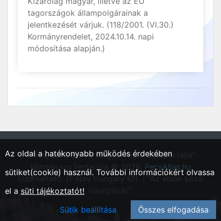
Kizárólag magyar, illetve az EU
tagországok állampolgárainak a
jelentkezését várjuk. (118/2001. (VI.30.)
Kormányrendelet, 2024.10.14. napi
módosítása alapján.)
Az oldal a hatékonyabb működés érdekében
"Pécs, Baranya vármegyei régió állásportálja"
Minden jog fentartva © 2026.
PecsAllas.hu
sütiket(cookie) használ. További információkért olvassa
Üzemeltető: IT-Nav Hungary Kft. | "Az elsők közé
navigáljuk!"
el a
süti tájékoztatót!
Sütik beállítása
Összes elfogadása