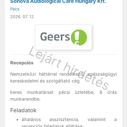
Sonova Audiological Care Hungary Kft.
Pécs
2026. 07. 12.
Recepciós
Nemzetközi háttérrel rendelkező, egészségügyi
kereskedelmi és szolgáltató cég
keres munkatársat pécsi üzletébe, 8 órás
munkarendbe.
Feladatok
általános asszisztencia, valamint a
recepciós feladatok ellátása;