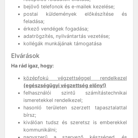
bejövő telefonok és e-mailek kezelése;
postai küldemények előkészítése és
feladása;
érkező vendégek fogadása;
adatrögzítés, nyilvántartás vezetése;
kollégák munkájának támogatása
Elvárások
Ha rád igaz, hogy:
középfokú végzettséggel rendelkezel
(egészségügyi végzettség előny!)
felhasználói szintű számítástechnikai
ismeretekkel rendelkezel;
hasonló területen szerzett tapasztalattal
bírsz;
kiválóan tudsz és szeretsz is emberekkel
kommunikálni;
nagyszerű a szervező készséged, és