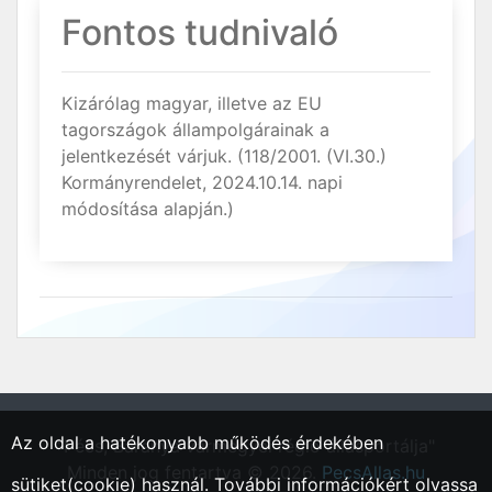
Fontos tudnivaló
Kizárólag magyar, illetve az EU
tagországok állampolgárainak a
jelentkezését várjuk. (118/2001. (VI.30.)
Kormányrendelet, 2024.10.14. napi
módosítása alapján.)
Az oldal a hatékonyabb működés érdekében
"Pécs, Baranya vármegyei régió állásportálja"
Minden jog fentartva © 2026.
PecsAllas.hu
sütiket(cookie) használ. További információkért olvassa