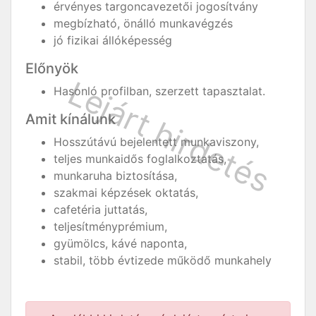
érvényes targoncavezetői jogosítvány
megbízható, önálló munkavégzés
jó fizikai állóképesség
Előnyök
Hasonló profilban, szerzett tapasztalat.
Amit kínálunk
Hosszútávú bejelentett munkaviszony,
teljes munkaidős foglalkoztatás,
munkaruha biztosítása,
szakmai képzések oktatás,
cafetéria juttatás,
teljesítményprémium,
gyümölcs, kávé naponta,
stabil, több évtizede működő munkahely