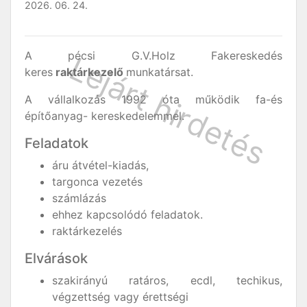
2026. 06. 24.
A pécsi G.V.Holz Fakereskedés
keres
raktárkezelő
munkatársat.
A vállalkozás 1992 óta működik fa-és
építőanyag- kereskedelemmel.
Feladatok
áru átvétel-kiadás,
targonca vezetés
számlázás
ehhez kapcsolódó feladatok.
raktárkezelés
Elvárások
szakirányú ratáros, ecdl, techikus,
végzettség vagy érettségi