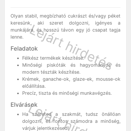
Olyan stabil, megbízható cukrászt és/vagy péket
keresünk, aki szeret dolgozni, igényes a
munkájára, és hosszú távon egy jó csapat tagja
lenne.
Feladatok
Félkész termékek készítése.
Minőségi piskóták és hagyományos és
modern tészták készítése.
Krémek, ganache-ok, glaze-ek, mousse-ok
előállítása.
Precíz, tiszta és minőségi munkavégzés.
Elvárások
Ha szereted a szakmát, tudsz önállóan
dolgozni, és fontos számodra a minőség,
várjuk jelentkezésed!