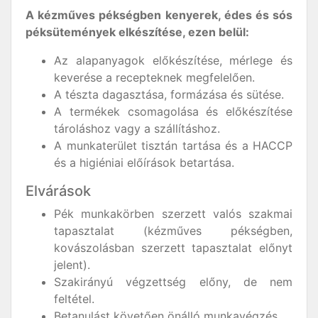
A kézműves pékségben kenyerek, édes és sós
péksütemények elkészítése, ezen belül:
Az alapanyagok előkészítése, mérlege és
keverése a recepteknek megfelelően.
A tészta dagasztása, formázása és sütése.
A termékek csomagolása és előkészítése
tároláshoz vagy a szállításhoz.
A munkaterület tisztán tartása és a HACCP
és a higiéniai előírások betartása.
Elvárások
Pék munkakörben szerzett valós szakmai
tapasztalat (kézműves pékségben,
kovászolásban szerzett tapasztalat előnyt
jelent).
Szakirányú végzettség előny, de nem
feltétel.
Betanulást követően önálló munkavégzés.