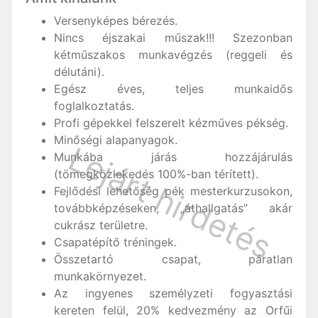
Versenyképes bérezés.
Nincs éjszakai műszak!!! Szezonban
kétműszakos munkavégzés (reggeli és
délutáni).
Egész éves, teljes munkaidős
foglalkoztatás.
Profi gépekkel felszerelt kézműves pékség.
Minőségi alapanyagok.
Munkába járás hozzájárulás
(tömegközlekedés 100%-ban térített).
Fejlődési lehetőség pék mesterkurzusokon,
továbbképzéseken, „áthallgatás” akár
cukrász területre.
Csapatépítő tréningek.
Összetartó csapat, páratlan
munkakörnyezet.
Az ingyenes személyzeti fogyasztási
kereten felül, 20% kedvezmény az Orfűi