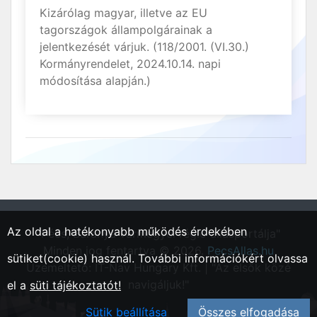
Kizárólag magyar, illetve az EU
tagországok állampolgárainak a
jelentkezését várjuk. (118/2001. (VI.30.)
Kormányrendelet, 2024.10.14. napi
módosítása alapján.)
Az oldal a hatékonyabb működés érdekében
"Pécs, Baranya vármegyei régió állásportálja"
Minden jog fentartva © 2026.
PecsAllas.hu
sütiket(cookie) használ. További információkért olvassa
Üzemeltető: IT-Nav Hungary Kft. | "Az elsők közé
navigáljuk!"
el a
süti tájékoztatót!
Sütik beállítása
Összes elfogadása