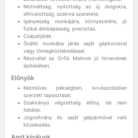
Motiváltság, nyitottság az új dolgokra,
elhivatottság, szakma szeretete.
Igényesség munkájára, környezetére, jó
fizikai állóképesség, precizitás.
Csapatjáték.
Önálló munkába járás saját gépkocsival
vagy tömegközlekedéssel.
Részvétel az Orfűi Malmok jó hírnevének
építésében.
Előnyök
Kézműves pékségben, kovászolásban
szerzett tapasztalat.
Szakirányú végzettség előny, de nem
feltétel.
Jogosítvány és saját gépjárművel való
közlekedés.
Amit kínálunk