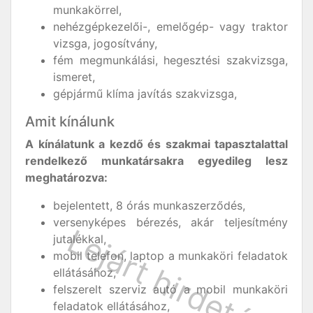
munkakörrel,
nehézgépkezelői-, emelőgép- vagy traktor
vizsga, jogosítvány,
fém megmunkálási, hegesztési szakvizsga,
ismeret,
gépjármű klíma javítás szakvizsga,
Amit kínálunk
A kínálatunk a kezdő és szakmai tapasztalattal
rendelkező munkatársakra egyedileg lesz
meghatározva:
bejelentett, 8 órás munkaszerződés,
versenyképes bérezés, akár teljesítmény
jutalékkal,
mobil telefon, laptop a munkaköri feladatok
ellátásához,
felszerelt szerviz autó a mobil munkaköri
feladatok ellátásához,