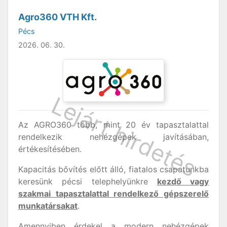
Agro360 VTH Kft.
Pécs
2026. 06. 30.
Az AGRO360 több, mint 20 év tapasztalattal
rendelkezik nehézgépek javításában,
értékesítésében.
Kapacitás bővítés előtt álló, fiatalos csapatunkba
keresünk pécsi telephelyünkre
kezdő vagy
szakmai tapasztalattal rendelkező gépszerelő
munkatársakat
.
Amennyiben érdekel a modern nehézgépek