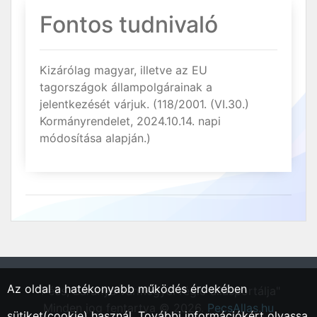
Fontos tudnivaló
Kizárólag magyar, illetve az EU
tagországok állampolgárainak a
jelentkezését várjuk. (118/2001. (VI.30.)
Kormányrendelet, 2024.10.14. napi
módosítása alapján.)
Az oldal a hatékonyabb működés érdekében
"Pécs, Baranya vármegyei régió állásportálja"
Minden jog fentartva © 2026.
PecsAllas.hu
sütiket(cookie) használ. További információkért olvassa