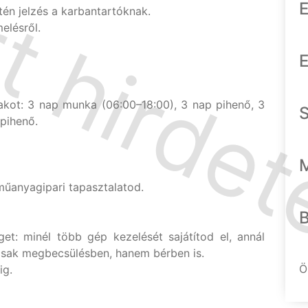
E
tén jelzés a karbantartóknak.
elésről.
E
akot: 3 nap munka (06:00–18:00), 3 nap pihenő, 3
pihenő.
 műanyagipari tapasztalatod.
éget: minél több gép kezelését sajátítod el, annál
csak megbecsülésben, hanem bérben is.
Ö
ig.