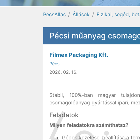
PecsAllas
Állások
Fizikai, segéd, be
Pécsi műanyag csomagol
Filmex Packaging Kft.
Pécs
2026. 02. 16.
Stabil, 100%-ban magyar tulajd
csomagolóanyag gyártással ipari, mező
Feladatok
Milyen feladatokra számíthatsz?
Gépek kezelése, beállítása a ter