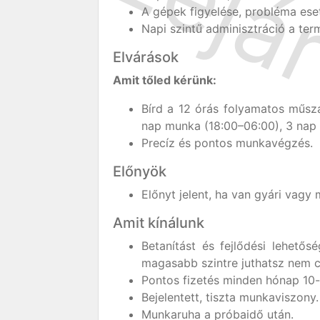
A gépek figyelése, probléma ese
Napi szintű adminisztráció a term
Elvárások
Amit tőled kérünk:
Bírd a 12 órás folyamatos műsz
nap munka (18:00–06:00), 3 nap 
Precíz és pontos munkavégzés.
Előnyök
Előnyt jelent, ha van gyári vagy
Amit kínálunk
Betanítást és fejlődési lehetős
magasabb szintre juthatsz nem 
Pontos fizetés minden hónap 10-
Bejelentett, tiszta munkaviszony.
Munkaruha a próbaidő után.