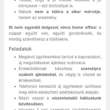
környezet – ezt biztosítjuk is.
Nálunk
nem a túlóra a siker mércéje
,
hanem az eredmény.
Itt nem egyedül dolgozol, nincs home office:
a
csapat együtt van, együtt gondolkodik, és
mindig számíthatsz a többiekre.
Feladatok
Meglévő ügyfeleinkkel tartod a kapcsolatot,
új megoldásokat ajánlasz számukra.
Érdeklődőknek készítesz
személyre
szabott ajánlatokat
, és végig is viszed az
értékesítést.
Telefonon keresztül új ügyfeleket szólítasz
meg előre elkészített adatbázisunk alapján.
Részt veszel a
viszonteladói hálózatunk
bővítésében.
Havonta 1 nap személyes ügyféllátogatás