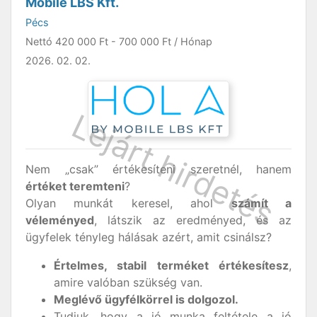
Mobile LBS Kft.
Pécs
Nettó
420 000 Ft
-
700 000 Ft
/ Hónap
2026. 02. 02.
Nem „csak” értékesíteni szeretnél, hanem
értéket teremteni
?
Olyan munkát keresel, ahol
számít a
véleményed
, látszik az eredményed, és az
ügyfelek tényleg hálásak azért, amit csinálsz?
Értelmes, stabil terméket értékesítesz
,
amire valóban szükség van.
Meglévő ügyfélkörrel is dolgozol.
Tudjuk, hogy a jó munka feltétele a jó