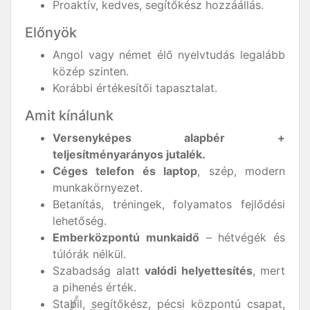
Proaktív, kedves, segítőkész hozzáállás.
Előnyök
Angol vagy német élő nyelvtudás legalább
közép szinten.
Korábbi értékesítői tapasztalat.
Amit kínálunk
Versenyképes alapbér +
teljesítményarányos jutalék.
Céges telefon és laptop
, szép, modern
munkakörnyezet.
Betanítás, tréningek, folyamatos fejlődési
lehetőség.
Emberközpontú munkaidő
– hétvégék és
túlórák nélkül.
Szabadság alatt
valódi helyettesítés
, mert
a pihenés érték.
Stabil, segítőkész, pécsi központú csapat,