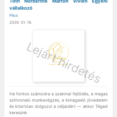
Tóth Norbertné Marton Vivien Egyéni
vállalkozó
Pécs
2026. 01. 19.
Ha fontos számodra a szakmai fejlődés, a magas
színvonalú munkavégzés, a kimagasló jövedelem
és kitartóan dolgozol a céljaidért — akkor Téged
keresünk