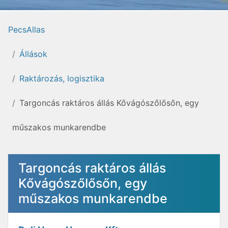
PecsAllas
Állások
Raktározás, logisztika
Targoncás raktáros állás Kővágószőlősőn, egy
műszakos munkarendbe
Targoncás raktáros állás
Kővágószőlősőn, egy
műszakos munkarendbe