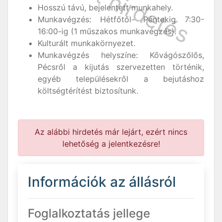
Hosszú távú, bejelentett munkahely.
Munkavégzés: Hétfőtől- Péntekig 7:30-
16:00-ig (1 műszakos munkavégzés).
Kulturált munkakörnyezet.
Munkavégzés helyszíne: Kővágószőlős,
Pécsről a kijutás szervezetten történik,
egyéb településekről a bejutáshoz
költségtérítést biztosítunk.
Az alábbi hirdetés már lejárt, ezért nincs
lehetőség a jelentkezésre!
Információk az állásról
Foglalkoztatás jellege