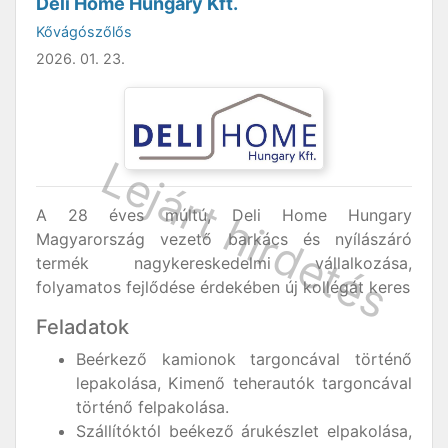
Deli Home Hungary Kft.
Kővágószőlős
2026. 01. 23.
A 28 éves múltú, Deli Home Hungary
Magyarország vezető barkács és nyílászáró
termék nagykereskedelmi vállalkozása,
folyamatos fejlődése érdekében új kollégát keres
Feladatok
Beérkező kamionok targoncával történő
lepakolása, Kimenő teherautók targoncával
történő felpakolása.
Szállítóktól beékező árukészlet elpakolása,