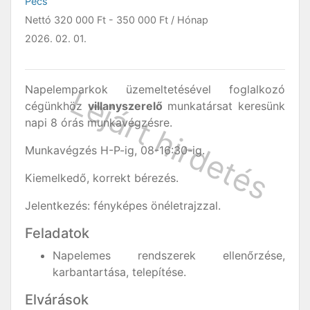
Pécs
Nettó
320 000 Ft
-
350 000 Ft
/ Hónap
2026. 02. 01.
Napelemparkok üzemeltetésével foglalkozó
cégünkhöz
villanyszerelő
munkatársat keresünk
napi 8 órás munkavégzésre.
Munkavégzés H-P-ig, 08-16:30-ig.
Kiemelkedő, korrekt bérezés.
Jelentkezés: fényképes önéletrajzzal.
Feladatok
Napelemes rendszerek ellenőrzése,
karbantartása, telepítése.
Elvárások