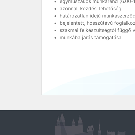
egyműszakos munkarend (6.00-14
azonnali kezdési lehetőség
határozatlan idejű munkaszerző
bejelentett, hosszútávú foglalko
szakmai felkészültségtől függő
munkába járás támogatása