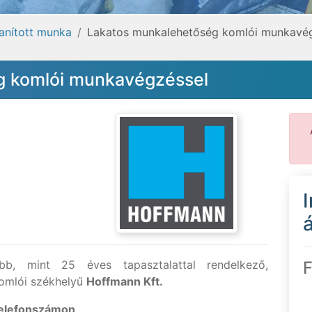
tanított munka
Lakatos munkalehetőség komlói munkavé
g komlói munkavégzéssel
á
, mint 25 éves tapasztalattal rendelkező,
F
komlói székhelyű
Hoffmann Kft.
telefonszámon