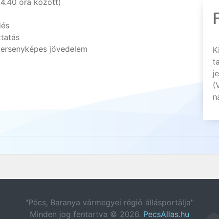
.40 óra között)
dés
ztatás
 versenyképes jövedelem
K
t
j
(
n
"Pécs, Baranya vármegyei régió állásportálja"
Minden jog fentartva © 2026.
PecsAllas.hu