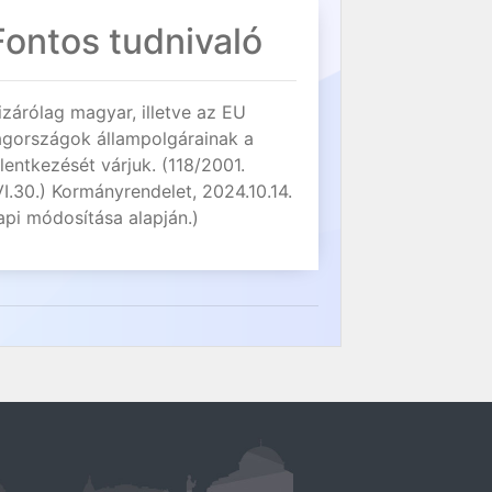
Fontos tudnivaló
izárólag magyar, illetve az EU
agországok állampolgárainak a
elentkezését várjuk. (118/2001.
VI.30.) Kormányrendelet, 2024.10.14.
api módosítása alapján.)