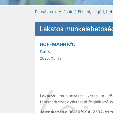
PecsAllas
Állások
Fizikai, segéd, be
Lakatos munkalehetősé
HOFFMANN Kft.
Komló
2025. 05. 12.
Lakatos
munkatársat keres a több
fémszerkezet gyártással foglalkozó 
Jelentkezés a 06 30/994-2232-es 