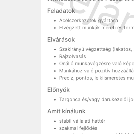
Feladatok
Acélszerkezetek gyártása
Elvégzett munkák méreti és form
Elvárások
Szakirányú végzettség (lakatos,
Rajzolvasás
Önálló munkavégzésre való kép
Munkához való pozitív hozzáállá
Precíz, pontos, lelkiismeretes 
Előnyök
Targonca és/vagy darukezelői jo
Amit kínálunk
stabil vállalati háttér
szakmai fejlődés