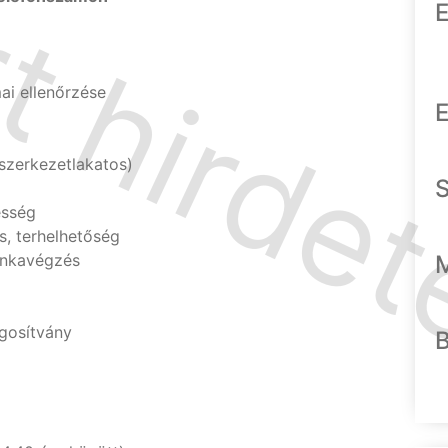
E
ai ellenőrzése
E
 szerkezetlakatos)
esség
s, terhelhetőség
munkavégzés
gosítvány