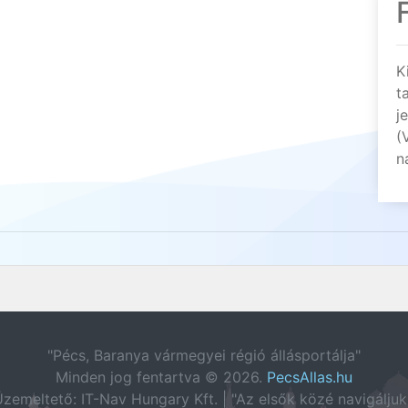
K
t
j
(
n
"Pécs, Baranya vármegyei régió állásportálja"
Minden jog fentartva © 2026.
PecsAllas.hu
zemeltető: IT-Nav Hungary Kft. | "Az elsők közé navigáljuk