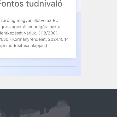
Fontos tudnivaló
izárólag magyar, illetve az EU
agországok állampolgárainak a
elentkezését várjuk. (118/2001.
VI.30.) Kormányrendelet, 2024.10.14.
api módosítása alapján.)
!"