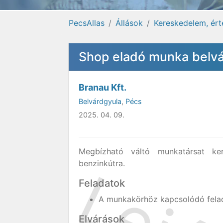
PecsAllas
Állások
Kereskedelem, ért
Shop eladó munka belvá
Branau Kft.
Belvárdgyula
,
Pécs
2025. 04. 09.
Megbízható váltó munkatársat k
benzinkútra.
Feladatok
A munkakörhöz kapcsolódó felad
Elvárások