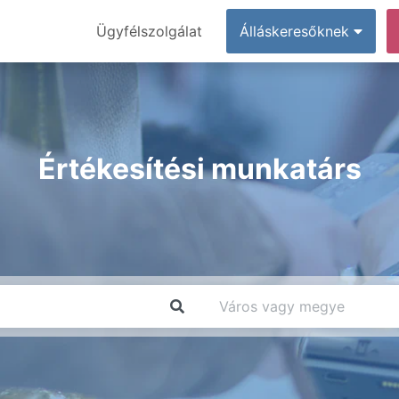
Ügyfélszolgálat
Álláskeresőknek
Értékesítési munkatárs