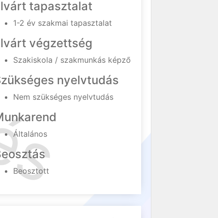
lvárt tapasztalat
1-2 év szakmai tapasztalat
lvárt végzettség
Szakiskola / szakmunkás képző
Szükséges nyelvtudás
Nem szükséges nyelvtudás
Munkarend
Általános
Beosztás
Beosztott