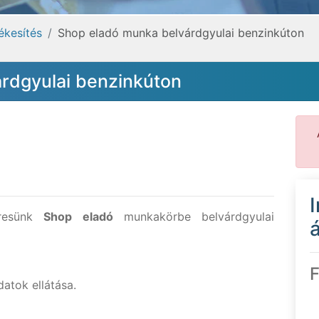
ékesítés
Shop eladó munka belvárdgyulai benzinkúton
rdgyulai benzinkúton
eresünk
Shop eladó
munkakörbe belvárdgyulai
á
F
atok ellátása.