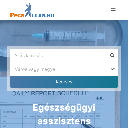
Egészségügyi
asszisztens