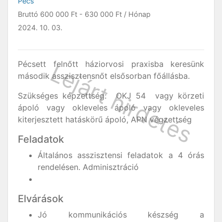
Pécs
Bruttó
600 000 Ft
-
630 000 Ft
/ Hónap
2024. 10. 03.
Pécsett felnőtt háziorvosi praxisba keresünk
második asszisztensnőt elsősorban főállásba.
Szükséges képzettség: OKJ 54 vagy körzeti
ápoló vagy okleveles ápoló vagy okleveles
kiterjesztett hatáskörű ápoló, APN végzettség
Feladatok
Általános asszisztensi feladatok a 4 órás
rendelésen. Adminisztráció
Elvárások
Jó kommunikációs készség a