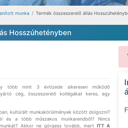
tanított munka
Termék összeszerelő állás Hosszúhetényb
lás Hosszúhetényben
ly több mint 3 évtizede sikeresen működő
á
gyártó cég, összeszerelő kollégákat keres, egy
F
tban, kultúrált munkakörülmények között dolgozni?
ól és a több műszakos munkarendből? Nincs
ó munkát? Akkor ne görgess tovább, mert
ITT A