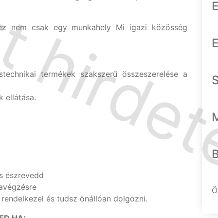
E
, ez nem csak egy munkahely Mi igazi közösség
E
ástechnikai termékek szakszerű összeszerelése a
 ellátása.
l
is észrevedd
kavégzésre
Ö
endelkezel és tudsz önállóan dolgozni.