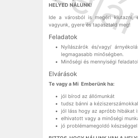
HELYED NÁLUNK
!
Ide a városból is megéri kiutazni
vagyunk, gyere és tapasztald meg!
Feladatok
Nyílászárók és/vagy/ árnyékol
legmagasabb minőségben.
Minőségi és mennyiségi feladatok
Elvárások
Te vagy a Mi Emberünk ha:
jól bírod az állómunkát
tudsz bánni a kéziszerszámokka
jól láss hogy az apróbb hibákat 
elhivatott vagy a minőségi mun
jó problémamegoldó készséggel r