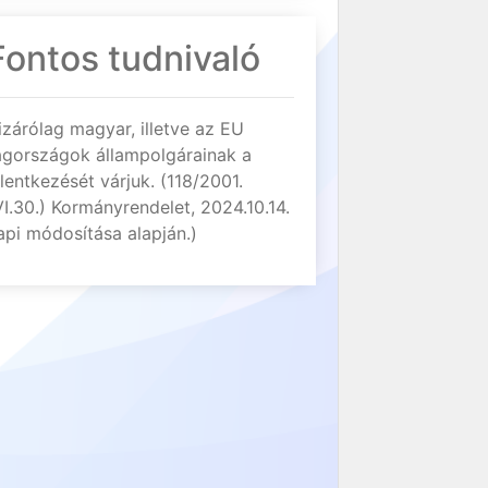
Fontos tudnivaló
izárólag magyar, illetve az EU
agországok állampolgárainak a
elentkezését várjuk. (118/2001.
VI.30.) Kormányrendelet, 2024.10.14.
api módosítása alapján.)