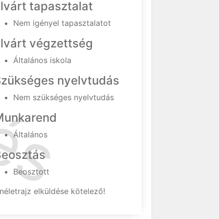
lvárt tapasztalat
Nem igényel tapasztalatot
lvárt végzettség
Általános iskola
Szükséges nyelvtudás
Nem szükséges nyelvtudás
Munkarend
Általános
Beosztás
Beosztott
néletrajz elküldése kötelező!