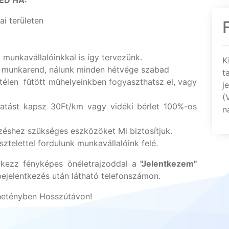
ED HA:
ai területen
munkavállalóinkkal is így tervezünk.
K
 munkarend, nálunk minden hétvége szabad
t
élen fűtött műhelyeinkben fogyaszthatsz el, vagy
j
(
atást kapsz 30Ft/km vagy vidéki bérlet 100%-os
n
shez szükséges eszközöket Mi biztosítjuk.
sztelettel fordulunk munkavállalóink felé.
ntkezz fényképes önéletrajzoddal a
"Jelentkezem"
bejelentkezés után látható telefonszámon.
hetényben Hosszútávon!