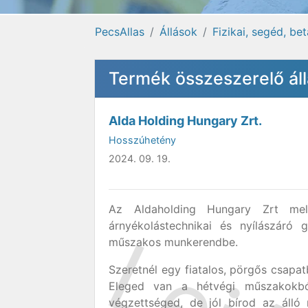
PecsAllas
Állások
Fizikai, segéd, be
Termék összeszerelő ál
Alda Holding Hungary Zrt.
Hosszúhetény
2024. 09. 19.
Az Aldaholding Hungary Zrt me
árnyékolástechnikai és nyílászáró 
műszakos munkerendbe.
Szeretnél egy fiatalos, pörgős csapa
Eleged van a hétvégi műszakokb
végzettséged, de jól bírod az áll