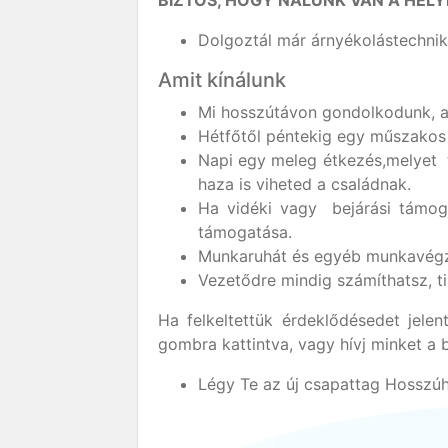
BIZTOS, HOGY NÁLUNK VAN A HELY
Dolgoztál már árnyékolástechnik
Amit kínálunk
Mi hosszútávon gondolkodunk, a 
Hétfőtől péntekig egy műszakos
Napi egy meleg étkezés,melyet t
haza is viheted a családnak.
Ha vidéki vagy bejárási támog
támogatása.
Munkaruhát és egyéb munkavégzé
Vezetődre mindig számíthatsz, ti
Ha felkeltettük érdeklődésedet jele
gombra kattintva, vagy hívj minket a 
Légy Te az új csapattag Hosszú