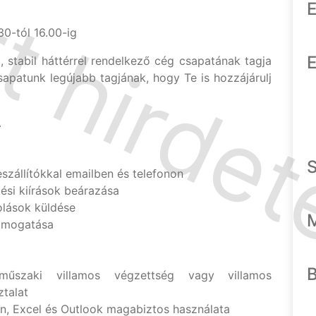
E
30-tól 16.00-ig
E
, stabil háttérrel rendelkező cég csapatának tagja
sapatunk legújabb tagjának, hogy Te is hozzájárulj
.
szállítókkal emailben és telefonon
tési kiírások beárazása
olások küldése
támogatása
műszaki villamos végzettség vagy villamos
talat
n, Excel és Outlook magabiztos használata