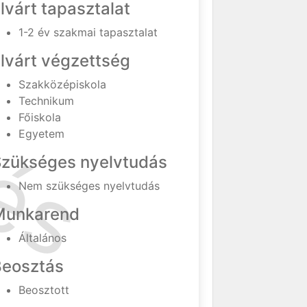
lvárt tapasztalat
1-2 év szakmai tapasztalat
lvárt végzettség
Szakközépiskola
Technikum
Főiskola
Egyetem
Szükséges nyelvtudás
Nem szükséges nyelvtudás
Munkarend
Általános
Beosztás
Beosztott