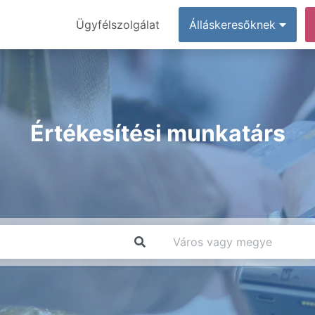
Ügyfélszolgálat
Álláskeresőknek
Értékesítési munkatárs