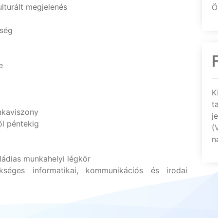
lturált megjelenés
Ö
zség
e
K
t
nkaviszony
j
l péntekig
(
n
ládias munkahelyi légkör
éges informatikai, kommunikációs és irodai