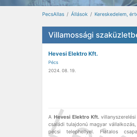
PecsAllas
Állások
Kereskedelem, ért
Villamossági szaküzletb
Hevesi Elektro Kft.
Pécs
2024. 08. 19.
A
Hevesi Elektro Kft.
villanyszerelé
családi tulajdonú magyar vállalkozás
pécsi telephellyel. Fiatalos cs