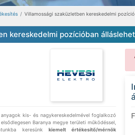
ékesítés
Villamossági szaküzletben kereskedelmi pozíció
en kereskedelmi pozícióban álláslehe
á
F
si anyagok kis- és nagykereskedelmével foglalkozó
, elsődlegesen Baranya megye területi működéssel,
apatunkba keresünk
kiemelt értékesítő/mérnök