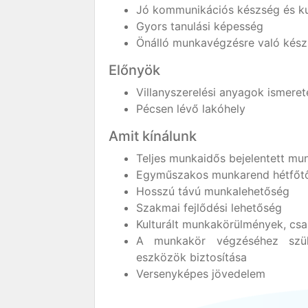
Jó kommunikációs készség és ku
Gyors tanulási képesség
Önálló munkavégzésre való kés
Előnyök
Villanyszerelési anyagok ismeret
Pécsen lévő lakóhely
Amit kínálunk
Teljes munkaidős bejelentett mu
Egyműszakos munkarend hétfőtő
Hosszú távú munkalehetőség
Szakmai fejlődési lehetőség
Kulturált munkakörülmények, csa
A munkakör végzéséhez szüks
eszközök biztosítása
Versenyképes jövedelem