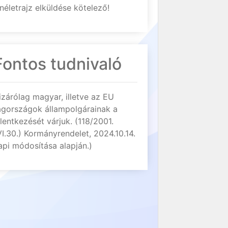
néletrajz elküldése kötelező!
Fontos tudnivaló
izárólag magyar, illetve az EU
agországok állampolgárainak a
elentkezését várjuk. (118/2001.
VI.30.) Kormányrendelet, 2024.10.14.
api módosítása alapján.)