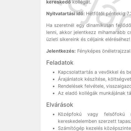
kereskedő
kollégát.
Nyitvatartási idő:
Hétfőtől péntekig 7.
Ha szeretnél egy dinamikusan fejlődő
lenni, akkor jelentkezz mihamarabb c
üzleti sikereink és céljaink eléréséhez!
Jelentkezés:
Fényképes önéletrajzzal
Feladatok
Kapcsolattartás a vevőkkel és be
Árajánlatok készítése, költségve
Rendelések felvétele, visszaigaz
Az eladó kollégák munkájának 
Elvárások
Középfokú vagy felsőfokú 
kereskedelemben szerzett tapasz
Számítógép kezelés középszinte