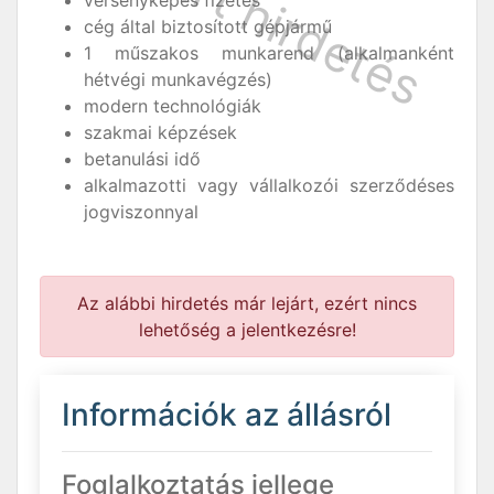
versenyképes fizetés
cég által biztosított gépjármű
1 műszakos munkarend (alkalmanként
hétvégi munkavégzés)
modern technológiák
szakmai képzések
betanulási idő
alkalmazotti vagy vállalkozói szerződéses
jogviszonnyal
Az alábbi hirdetés már lejárt, ezért nincs
lehetőség a jelentkezésre!
Információk az állásról
Foglalkoztatás jellege