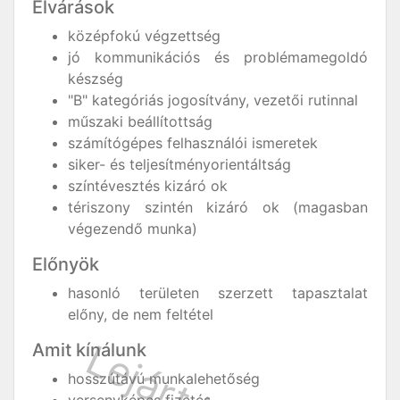
Elvárások
középfokú végzettség
jó kommunikációs és problémamegoldó
készség
"B" kategóriás jogosítvány, vezetői rutinnal
műszaki beállítottság
számítógépes felhasználói ismeretek
siker- és teljesítményorientáltság
színtévesztés kizáró ok
tériszony szintén kizáró ok (magasban
végezendő munka)
Előnyök
hasonló területen szerzett tapasztalat
előny, de nem feltétel
Amit kínálunk
hosszútávú munkalehetőség