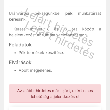
Uránvárosi pékségünkbe
pék
munkatársat
keresünk!
Keress minket 8 és 16 óra között a
bejelentkezés után látható telefonszámon.
Feladatok
Pék termékek készítése.
Elvárások
Ápolt megjelenés.
Az alábbi hirdetés már lejárt, ezért nincs
lehetőség a jelentkezésre!