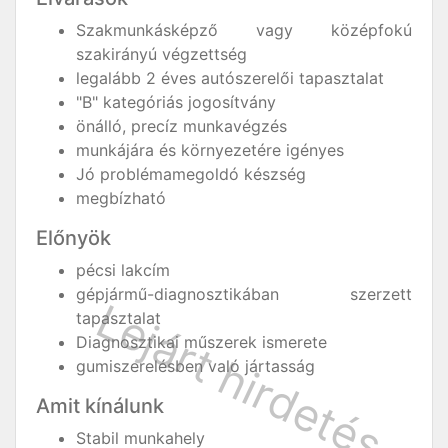
Szakmunkásképző vagy középfokú
szakirányú végzettség
legalább 2 éves autószerelői tapasztalat
"B" kategóriás jogosítvány
önálló, precíz munkavégzés
munkájára és környezetére igényes
Jó problémamegoldó készség
megbízható
Előnyök
pécsi lakcím
gépjármű-diagnosztikában szerzett
tapasztalat
Diagnosztikai műszerek ismerete
gumiszerelésben való jártasság
Amit kínálunk
Stabil munkahely