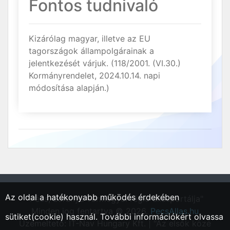
Fontos tudnivaló
Kizárólag magyar, illetve az EU
tagországok állampolgárainak a
jelentkezését várjuk. (118/2001. (VI.30.)
Kormányrendelet, 2024.10.14. napi
módosítása alapján.)
Az oldal a hatékonyabb működés érdekében
"Pécs, Baranya vármegyei régió állásportálja"
Minden jog fentartva © 2026.
PecsAllas.hu
sütiket(cookie) használ. További információkért olvassa
Üzemeltető: IT-Nav Hungary Kft. | "Az elsők közé