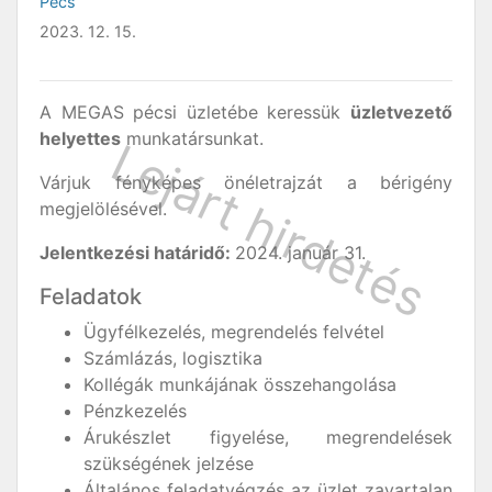
Pécs
2023. 12. 15.
A MEGAS pécsi üzletébe keressük
üzletvezető
helyettes
munkatársunkat.
Várjuk fényképes önéletrajzát a bérigény
megjelölésével.
Jelentkezési határidő:
2024. január 31.
Feladatok
Ügyfélkezelés, megrendelés felvétel
Számlázás, logisztika
Kollégák munkájának összehangolása
Pénzkezelés
Árukészlet figyelése, megrendelések
szükségének jelzése
Általános feladatvégzés az üzlet zavartalan