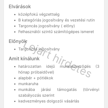
Elvárások
középfokú végzettség
B kategóriás jogosítvány és vezetési rutin
Targoncás jogosítvány ( előny)
Felhasználói szintű számítógépes ismeret
Előnyök
Targoncás jogosítvány
Amit kínálunk
határozatlan idejű munkaszerződés (3
hónap próbaidővel)
alapbér + pótlékok
munkaruha
munkába járási támogatás (törvényi
szabályozás szerint
kedvezményes dolgozói vásárlás