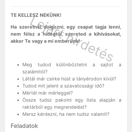
TE KELLESZ NEKÜNK!
Ha szeretnél dolgozni, egy csapat tagja lenni,
nem félsz a hidegtől, szereted a kihívásokat,
akkor Te vagy a mi emberünk!
Meg tudod különböztetni a sajtot a
szalámitól?
Láttál már csirke húst a tányérodon kívül?
Tudod mit jelent a szavatossági idő?
Mértél már mérleggel?
Össze tudsz pakolni egy lista alapján a
raktárból egy megrendelést?
Mersz kérdezni, ha nem tudsz valamit?
Feladatok