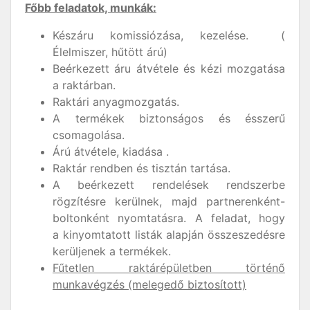
Főbb feladatok, munkák:
Készáru komissiózása, kezelése. (
Élelmiszer, hűtött árú)
Beérkezett áru átvétele és kézi mozgatása
a raktárban.
Raktári anyagmozgatás.
A termékek biztonságos és ésszerű
csomagolása.
Árú átvétele, kiadása .
Raktár rendben és tisztán tartása.
A beérkezett rendelések rendszerbe
rögzítésre kerülnek, majd partnerenként-
boltonként nyomtatásra. A feladat, hogy
a kinyomtatott listák alapján összeszedésre
kerüljenek a termékek.
Fűtetlen raktárépületben történő
munkavégzés (melegedő biztosított)