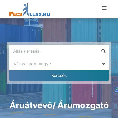
Áruátvevő/ Árumozgató