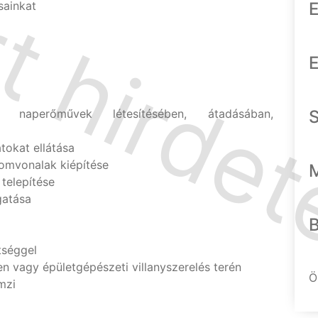
sainkat
E
E
tt naperőművek létesítésében, átadásában,
tokat ellátása
omvonalak kiépítése
telepítése
gatása
ttséggel
en vagy épületgépészeti villanyszerelés terén
Ö
mzi