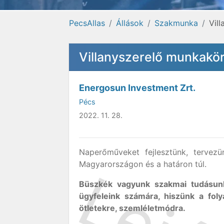
PecsAllas
Állások
Szakmunka
Vil
Villanyszerelő munkakö
Energosun Investment Zrt.
Pécs
2022. 11. 28.
Naperőműveket fejlesztünk, tervezü
Magyarországon és a határon túl.
Büszkék vagyunk szakmai tudásunkr
ügyfeleink számára, hiszünk a fol
ötletekre, szemléletmódra.