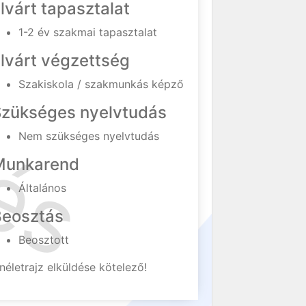
lvárt tapasztalat
1-2 év szakmai tapasztalat
lvárt végzettség
Szakiskola / szakmunkás képző
Szükséges nyelvtudás
Nem szükséges nyelvtudás
Munkarend
Általános
Beosztás
Beosztott
néletrajz elküldése kötelező!