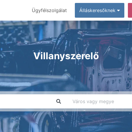
Ügyfélszolgálat
Álláskeresőknek
Villanyszerelő