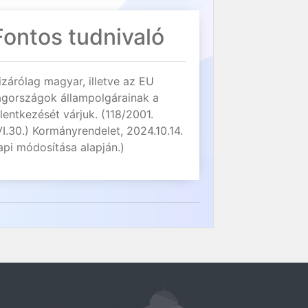
Fontos tudnivaló
izárólag magyar, illetve az EU
agországok állampolgárainak a
elentkezését várjuk. (118/2001.
VI.30.) Kormányrendelet, 2024.10.14.
api módosítása alapján.)