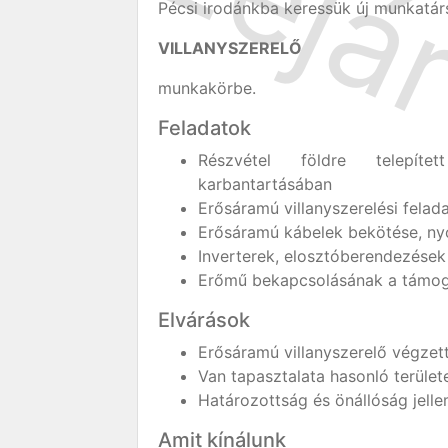
Pécsi irodánkba keressük új munkatár
VILLANYSZERELŐ
munkakörbe.
Feladatok
Részvétel földre telepíte
karbantartásában
Erősáramú villanyszerelési felada
Erősáramú kábelek bekötése, ny
Inverterek, elosztóberendezések 
Erőmű bekapcsolásának a támo
Elvárások
Erősáramú villanyszerelő végze
Van tapasztalata hasonló terület
Határozottság és önállóság jelle
Amit kínálunk