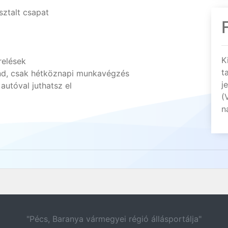
ztalt csapat
K
relések
t
d, csak hétköznapi munkavégzés
j
autóval juthatsz el
(
n
"Pécs, Baranya vármegyei régió állásportálja"