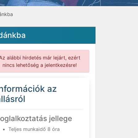
dánkba
odánkba
Az alábbi hirdetés már lejárt, ezért
nincs lehetőség a jelentkezésre!
Információk az
llásról
oglalkoztatás jellege
Teljes munkaidő 8 óra