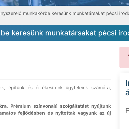
lanyszerelő munkakörbe keresünk munkatársakat pécsi iro
rbe keresünk munkatársakat pécsi ir
nk, építünk és értékesítünk ügyfeleink számára,
á
a. Prémium színvonalú szolgáltatást nyújtunk
F
yamatos fejlődésben és nyitottak vagyunk az új