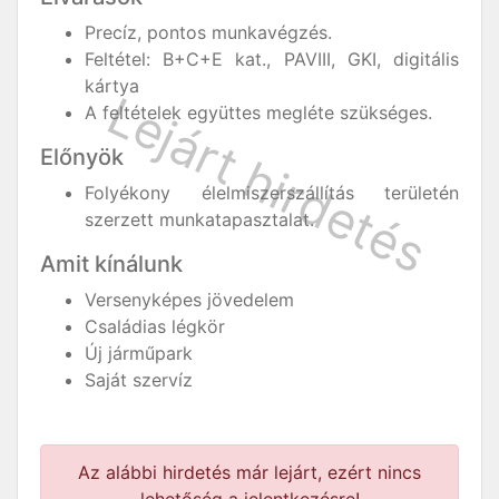
Precíz, pontos munkavégzés.
Feltétel: B+C+E kat., PAVIII, GKI, digitális
kártya
A feltételek együttes megléte szükséges.
Előnyök
Folyékony élelmiszerszállítás területén
szerzett munkatapasztalat.
Amit kínálunk
Versenyképes jövedelem
Családias légkör
Új járműpark
Saját szervíz
Az alábbi hirdetés már lejárt, ezért nincs