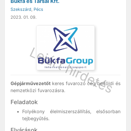
Bükfa és Társai Kft.
Szekszárd
,
Pécs
2023. 01. 09.
Gépjárművezetőt
keres fuvarozó cég belföldi és
nemzetközi fuvarozásra.
Feladatok
Folyékony élelmiszerszállítás, elsősorban
tejbegyűtés.
Elvárások