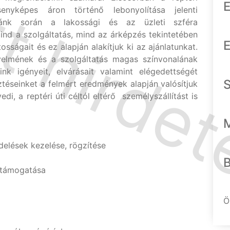
E
senyképes áron történő lebonyolítása jelenti
kánk során a lakossági és az üzleti szféra
Mind a szolgáltatás, mind az árképzés tekintetében
E
osságait és ez alapján alakítjuk ki az ajánlatunkat.
yelmének és a szolgáltatás magas színvonalának
nk igényeit, elvárásait valamint elégedettségét
ztéseinket a felmért eredmények alapján valósítjuk
i, a reptéri úti céltól eltérő személyszállítást is
elések kezelése, rögzítése
 támogatása
Ö