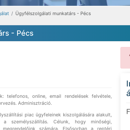
gálat
Ügyfélszolgálati munkatárs - Pécs
árs - Pécs
á
: telefonos, online, email rendelések felvétele,
ervezés. Adminisztráció.
F
zállítási piac ügyfeleinek kiszolgálására alakult,
a személyszállítás. Célunk, hogy minőségi,
k megrendelőink számára. Elsősorban a reptéri