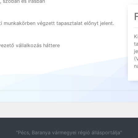
, szóban és írásban
ti munkakörben végzett tapasztalat előnyt jelent.
K
t
vezető vállalkozás háttere
j
(
n
"Pécs, Baranya vármegyei régió állásportálja"