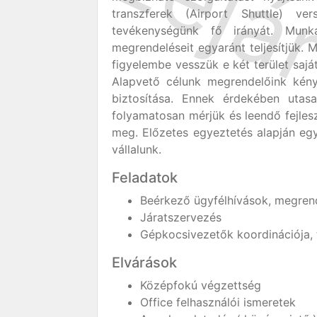
transzferek (Airport Shuttle) ver
tevékenységünk fő irányát. Mun
megrendeléseit egyaránt teljesítjük. 
figyelembe vesszük e két terület saját
Alapvető célunk megrendelőink kén
biztosítása. Ennek érdekében utasai
folyamatosan mérjük és leendő fejles
meg. Előzetes egyeztetés alapján egyed
vállalunk.
Feladatok
Beérkező ügyfélhívások, megrend
Járatszervezés
Gépkocsivezetők koordinációja,
Elvárások
Középfokú végzettség
Office felhasználói ismeretek