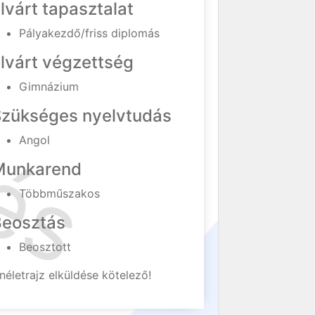
lvárt tapasztalat
Pályakezdő/friss diplomás
lvárt végzettség
Gimnázium
Szükséges nyelvtudás
Angol
Munkarend
Többműszakos
Beosztás
Beosztott
néletrajz elküldése kötelező!