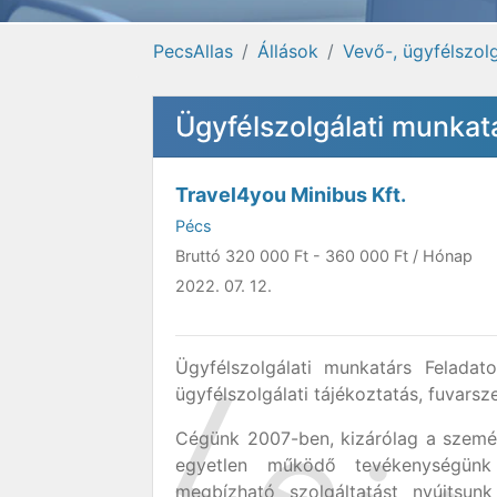
PecsAllas
Állások
Vevő-, ügyfélszol
Ügyfélszolgálati munkat
Travel4you Minibus Kft.
Pécs
Bruttó
320 000 Ft
-
360 000 Ft
/ Hónap
2022. 07. 12.
Ügyfélszolgálati munkatárs Feladatok
ügyfélszolgálati tájékoztatás, fuvarsz
Cégünk 2007-ben, kizárólag a személys
egyetlen működő tevékenységünk 
megbízható szolgáltatást nyújtsun