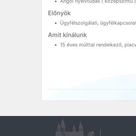
Angol nyelvtudás ( középszintű )
Előnyök
Ügyfélszolgálati, ügyfélkapcsola
Amit kínálunk
15 éves múlttal rendelkező, piac