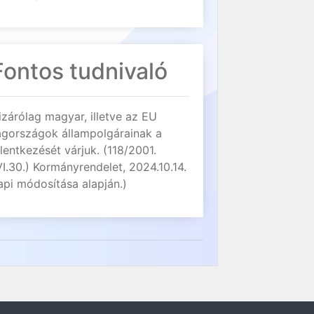
Fontos tudnivaló
izárólag magyar, illetve az EU
agországok állampolgárainak a
elentkezését várjuk. (118/2001.
VI.30.) Kormányrendelet, 2024.10.14.
api módosítása alapján.)