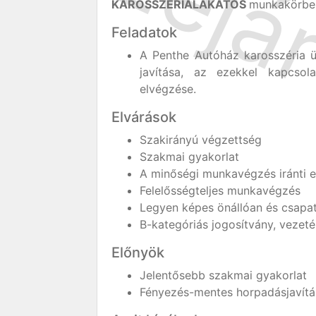
KAROSSZÉRIALAKATOS
munkakörbe
Feladatok
A Penthe Autóház karosszéria 
javítása, az ezekkel kapcsol
elvégzése.
Elvárások
Szakirányú végzettség
Szakmai gyakorlat
A minőségi munkavégzés iránti e
Felelősségteljes munkavégzés
Legyen képes önállóan és csapat
B-kategóriás jogosítvány, vezeté
Előnyök
Jelentősebb szakmai gyakorlat
Fényezés-mentes horpadásjavítás