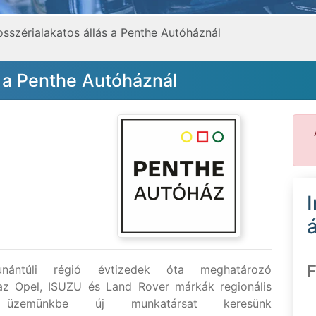
osszérialakatos állás a Penthe Autóháznál
s a Penthe Autóháznál
á
F
ntúli régió évtizedek óta meghatározó
 az Opel, ISUZU és Land Rover márkák regionális
ia üzemünkbe új munkatársat keresünk