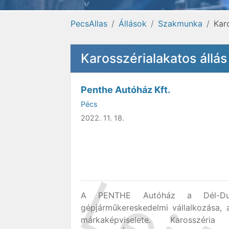
PecsAllas
Állások
Szakmunka
Kar
Karosszérialakatos állá
Penthe Autóház Kft.
Pécs
2022. 11. 18.
A PENTHE Autóház a Dél-Duná
gépjárműkereskedelmi vállalkozása,
márkaképviselete. Karosszér