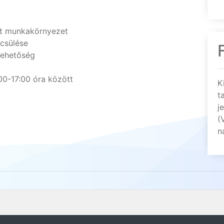
tt munkakörnyezet
csülése
 lehetőség
00-17:00 óra között
K
t
j
(
n