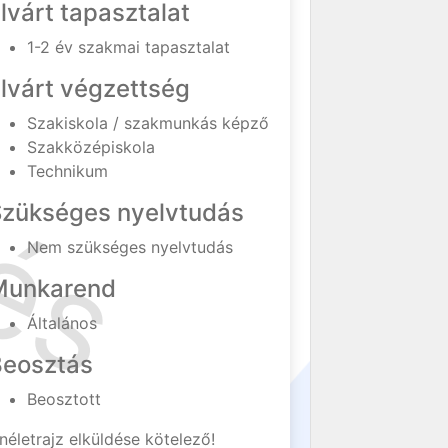
lvárt tapasztalat
1-2 év szakmai tapasztalat
lvárt végzettség
Szakiskola / szakmunkás képző
Szakközépiskola
Technikum
Szükséges nyelvtudás
Nem szükséges nyelvtudás
Munkarend
Általános
Beosztás
Beosztott
néletrajz elküldése kötelező!