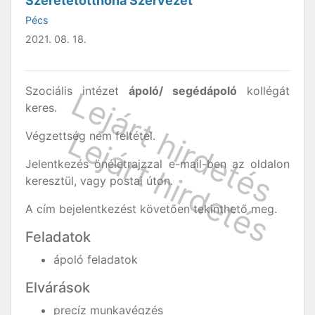
Szeretetotthona Szervezet
Pécs
2021. 08. 18.
Szociális intézet
ápoló/ segédápoló
kollégát
keres.
Végzettség nem feltétel.
Jelentkezés önéletrajzzal e-mail-ben az oldalon
keresztül, vagy postai úton.
A cím bejelentkezést követően tekinthető meg.
Feladatok
ápoló feladatok
Elvárások
precíz munkavégzés