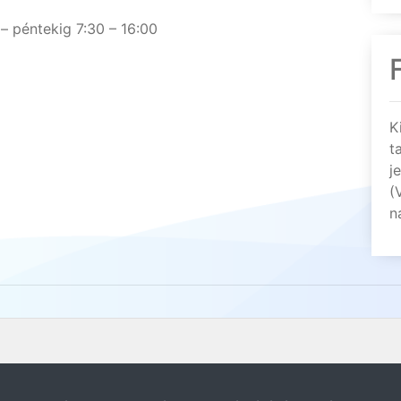
– péntekig 7:30 – 16:00
K
t
j
(
n