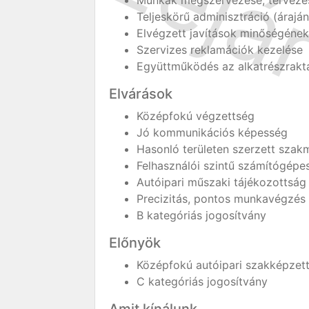
Munkák megszervezése, tervezé
Teljeskörű adminisztráció (árajá
Elvégzett javítások minőségének
Szervizes reklamációk kezelése
Együttműködés az alkatrészraktá
Elvárások
Középfokú végzettség
Jó kommunikációs képesség
Hasonló területen szerzett szakm
Felhasználói szintű számítógépe
Autóipari műszaki tájékozottság
Precizitás, pontos munkavégzés
B kategóriás jogosítvány
Előnyök
Középfokú autóipari szakképzet
C kategóriás jogosítvány