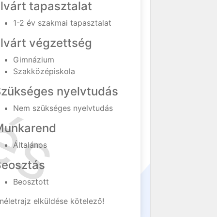
lvárt tapasztalat
1-2 év szakmai tapasztalat
lvárt végzettség
Gimnázium
Szakközépiskola
Szükséges nyelvtudás
Nem szükséges nyelvtudás
Munkarend
Általános
Beosztás
Beosztott
néletrajz elküldése kötelező!