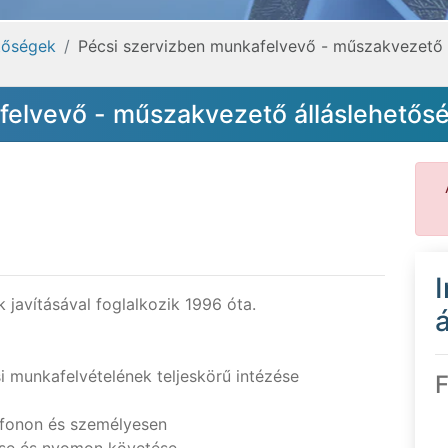
tőségek
Pécsi szervizben munkafelvevő - műszakvezető 
felvevő - műszakvezető álláslehetős
javításával foglalkozik 1996 óta.
á
si munkafelvételének teljeskörű intézése
F
efonon és személyesen