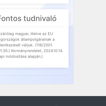
Fontos tudnivaló
izárólag magyar, illetve az EU
agországok állampolgárainak a
elentkezését várjuk. (118/2001.
VI.30.) Kormányrendelet, 2024.10.14.
api módosítása alapján.)