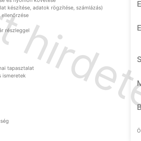
se és nyomon követése
E
nlat készítése, adatok rögzítése, számlázás)
 ellenőrzése
E
r részleggel
ai tapasztalat
s ismeretek
tség
Ö