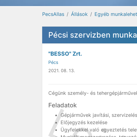
PecsAllas
Állások
Egyéb munkalehe
Pécsi szervizben munka
"BESSO" Zrt.
Pécs
2021. 08. 13.
Cégünk személy- és tehergépjárművek 
Feladatok
Gépjárművek javítási, szervizelé
Előjegyzés kezelése
Ügyfelekkel való egyeztetés tel