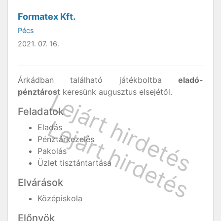
Formatex Kft.
Pécs
2021. 07. 16.
Árkádban található játékboltba
eladó-
pénztárost
keresünk augusztus elsejétől.
Feladatok
Eladás
Pénztárkezelés
Pakolás
Üzlet tisztántartása
Elvárások
Középiskola
Előnyök