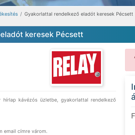
ékesítés
Gyakorlattal rendelkező eladót keresek Pécsett
 eladót keresek Pécsett
á
 hírlap kávézós üzletbe, gyakorlattal rendelkező
F
 email címre várom.