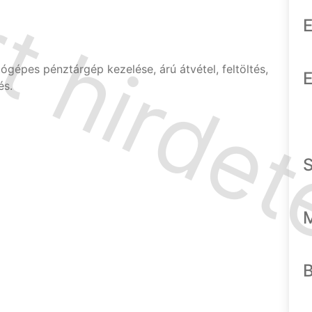
E
ógépes pénztárgép kezelése, árú átvétel, feltöltés,
E
tés.