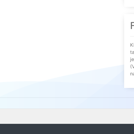
K
t
j
(
n