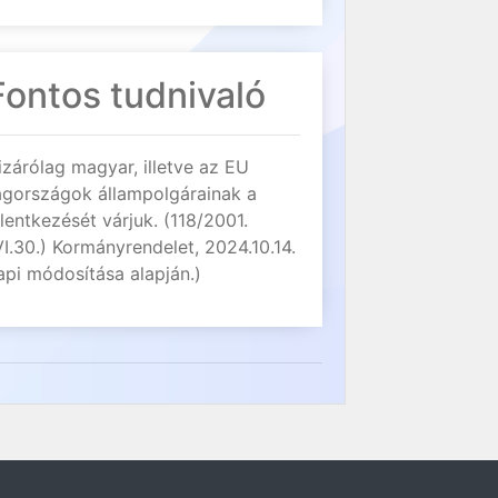
Fontos tudnivaló
izárólag magyar, illetve az EU
agországok állampolgárainak a
elentkezését várjuk. (118/2001.
VI.30.) Kormányrendelet, 2024.10.14.
api módosítása alapján.)