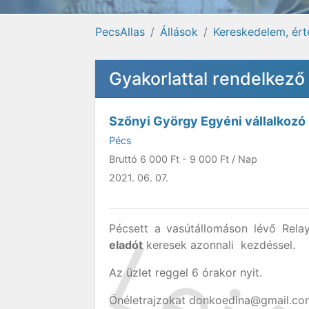
PecsAllas
Állások
Kereskedelem, ért
Gyakorlattal rendelkező
Szőnyi György Egyéni vállalkozó
Pécs
Bruttó
6 000 Ft
-
9 000 Ft
/ Nap
2021. 06. 07.
Pécsett a vasútállomáson lévő Relay
eladót
keresek azonnali kezdéssel.
Az üzlet reggel 6 órakor nyit.
Önéletrajzokat donkoedina@gmail.com