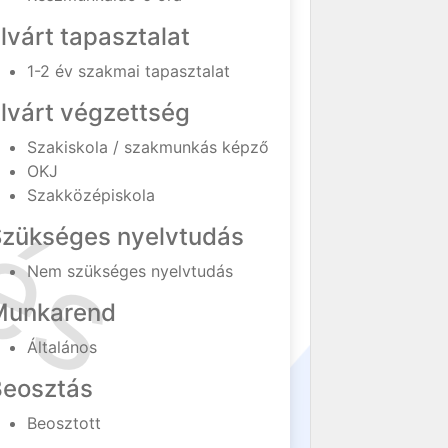
lvárt tapasztalat
1-2 év szakmai tapasztalat
lvárt végzettség
Szakiskola / szakmunkás képző
OKJ
Szakközépiskola
Szükséges nyelvtudás
Nem szükséges nyelvtudás
Munkarend
Általános
Beosztás
Beosztott