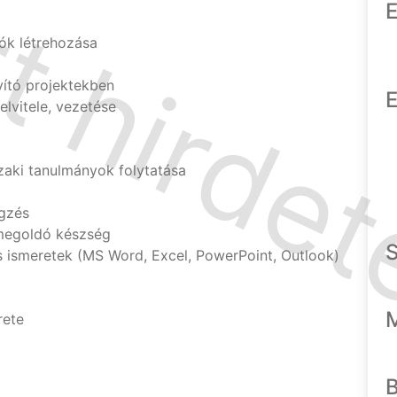
E
ók létrehozása
vító projektekben
E
elvitele, vezetése
zaki tanulmányok folytatása
égzés
megoldó készség
s ismeretek (MS Word, Excel, PowerPoint, Outlook)
rete