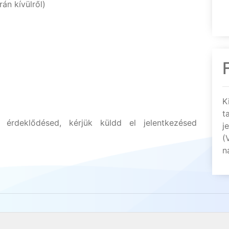
án kívülről)
K
t
e érdeklődésed, kérjük küldd el jelentkezésed
j
(
n