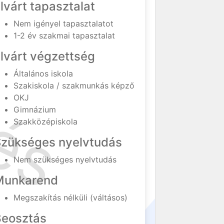
lvárt tapasztalat
Nem igényel tapasztalatot
1-2 év szakmai tapasztalat
lvárt végzettség
Általános iskola
Szakiskola / szakmunkás képző
OKJ
Gimnázium
Szakközépiskola
Szükséges nyelvtudás
Nem szükséges nyelvtudás
Munkarend
Megszakítás nélküli (váltásos)
Beosztás