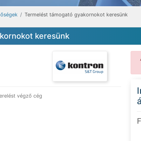
tőségek
Termelést támogató gyakornokot keresünk
kornokot keresünk
zerelést végző cég
á
F