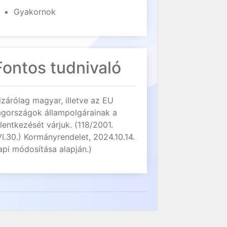
Gyakornok
Fontos tudnivaló
izárólag magyar, illetve az EU
agországok állampolgárainak a
elentkezését várjuk. (118/2001.
VI.30.) Kormányrendelet, 2024.10.14.
api módosítása alapján.)