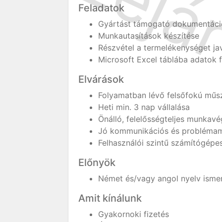
Feladatok
Gyártást támogató dokumentáci
Munkautasítások készítése
Részvétel a termelékenységet ja
Microsoft Excel táblába adatok f
Elvárások
Folyamatban lévő felsőfokú műs
Heti min. 3 nap vállalása
Önálló, felelősségteljes munkav
Jó kommunikációs és probléma
Felhasználói szintű számítógépe
Előnyök
Német és/vagy angol nyelv isme
Amit kínálunk
Gyakornoki fizetés