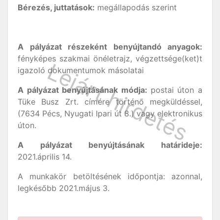
Bérezés, juttatások:
megállapodás szerint
A pályázat részeként benyújtandó anyagok:
fényképes szakmai önéletrajz, végzettsége(ket)t
igazoló dokumentumok másolatai
A pályázat benyújtásának módja
:
postai úton a
Tüke Busz Zrt. címére történő megküldéssel,
(7634 Pécs, Nyugati Ipari út 8.) vagy elektronikus
úton.
A pályázat benyújtásának határideje:
2021.április 14.
A munkakör betöltésének időpontja: azonnal,
legkésőbb 2021.május 3.