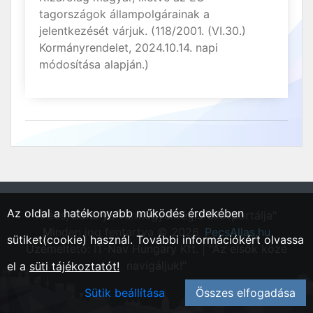
tagországok állampolgárainak a
jelentkezését várjuk. (118/2001. (VI.30.)
Kormányrendelet, 2024.10.14. napi
módosítása alapján.)
Az oldal a hatékonyabb működés érdekében
"Pécs, Baranya vármegyei régió állásportálja"
Minden jog fentartva © 2026.
PecsAllas.hu
sütiket(cookie) használ. További információkért olvassa
Üzemeltető: IT-Nav Hungary Kft. | "Az elsők közé
navigáljuk!"
el a
süti tájékoztatót!
Sütik beállítása
Összes elfogadása