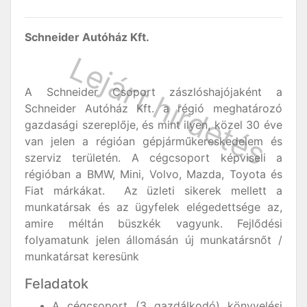
Schneider Autóház Kft.
A Schneider Csoport zászlóshajójaként a
Schneider Autóház Kft. a régió meghatározó
gazdasági szereplője, és mint ilyen, közel 30 éve
van jelen a régióan gépjárműkereskedelem és
szerviz területén. A cégcsoport képviseli a
régióban a BMW, Mini, Volvo, Mazda, Toyota és
Fiat márkákat. Az üzleti sikerek mellett a
munkatársak és az ügyfelek elégedettsége az,
amire méltán büszkék vagyunk. Fejlődési
folyamatunk jelen állomásán új munkatársnőt /
munkatársat keresünk
Feladatok
A cégcsoport (3 gazdálkodó) könyvelési