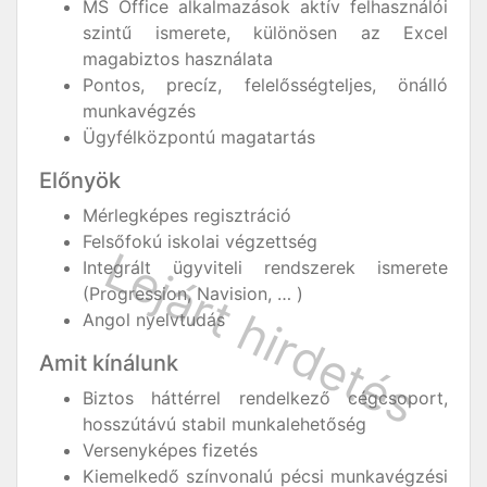
MS Office alkalmazások aktív felhasználói
szintű ismerete, különösen az Excel
magabiztos használata
Pontos, precíz, felelősségteljes, önálló
munkavégzés
Ügyfélközpontú magatartás
Előnyök
Mérlegképes regisztráció
Felsőfokú iskolai végzettség
Integrált ügyviteli rendszerek ismerete
(Progression, Navision, … )
Angol nyelvtudás
Amit kínálunk
Biztos háttérrel rendelkező cégcsoport,
hosszútávú stabil munkalehetőség
Versenyképes fizetés
Kiemelkedő színvonalú pécsi munkavégzési