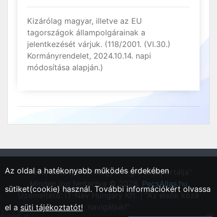
Kizárólag magyar, illetve az EU
tagországok állampolgárainak a
jelentkezését várjuk. (118/2001. (VI.30.)
Kormányrendelet, 2024.10.14. napi
módosítása alapján.)
Az oldal a hatékonyabb működés érdekében
"Pécs, Baranya vármegyei régió állásportálja"
Minden jog fentartva © 2026.
PecsAllas.hu
sütiket(cookie) használ. További információkért olvassa
Üzemeltető: IT-Nav Hungary Kft. | "Az elsők közé
navigáljuk!"
el a
süti tájékoztatót!