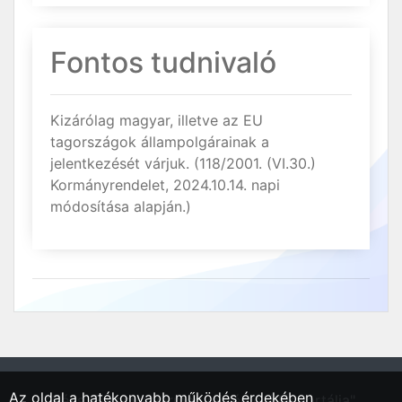
Fontos tudnivaló
Kizárólag magyar, illetve az EU
tagországok állampolgárainak a
jelentkezését várjuk. (118/2001. (VI.30.)
Kormányrendelet, 2024.10.14. napi
módosítása alapján.)
Az oldal a hatékonyabb működés érdekében
"Pécs, Baranya vármegyei régió állásportálja"