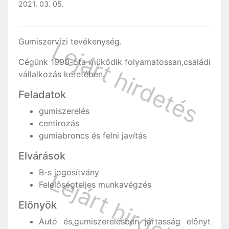
2021. 03. 05.
Gumiszervízi tevékenység.
Cégünk 1990-óta mükődik folyamatossan,családi
vállalkozás keretében.
Feladatok
gumiszerelés
centirozás
gumiabroncs és felni javítás
Elvárások
B-s jogosítvány
Felelőségteljes munkavégzés
Előnyök
Autó és,gumiszerelésben jártasság előnyt