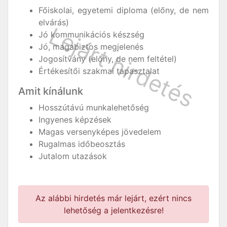
Főiskolai, egyetemi diploma (előny, de nem
elvárás)
Jó kommunikációs készség
Jó, magabiztos megjelenés
Jogosítvány (előny, de nem feltétel)
Értékesítői szakmai tapasztalat
Amit kínálunk
Hosszútávú munkalehetőség
Ingyenes képzések
Magas versenyképes jövedelem
Rugalmas időbeosztás
Jutalom utazások
Az alábbi hirdetés már lejárt, ezért nincs
lehetőség a jelentkezésre!