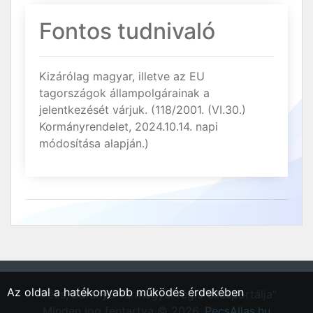
Fontos tudnivaló
Kizárólag magyar, illetve az EU
tagországok állampolgárainak a
jelentkezését várjuk. (118/2001. (VI.30.)
Kormányrendelet, 2024.10.14. napi
módosítása alapján.)
Az oldal a hatékonyabb működés érdekében
"Pécs, Baranya vármegyei régió állásportálja"
Minden jog fentartva © 2026.
PecsAllas.hu