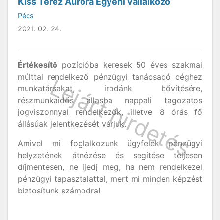
Kiss Teréz Auróra Egyéni vállalkozó
Pécs
2021. 02. 24.
Értékesítő
pozícióba keresek 50 éves szakmai
múlttal rendelkező pénzügyi tanácsadó céghez
munkatársakat, irodánk bővítésére,
részmunkaidős állasba nappali tagozatos
jogviszonnyal rendelkezők, illetve 8 órás fő
állásúak jelentkezését várjuk.
Amivel mi foglalkozunk ügyfelek pénzügyi
helyzetének átnézése és segítése teljesen
díjmentesen, ne ijedj meg, ha nem rendelkezel
pénzügyi tapasztalattal, mert mi minden képzést
biztosítunk számodra!