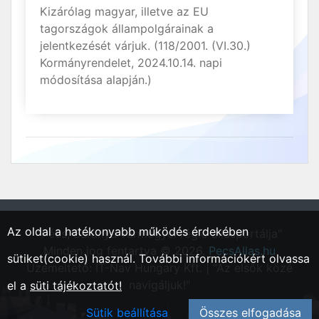
Kizárólag magyar, illetve az EU
tagországok állampolgárainak a
jelentkezését várjuk. (118/2001. (VI.30.)
Kormányrendelet, 2024.10.14. napi
módosítása alapján.)
Az oldal a hatékonyabb működés érdekében
"Pécs, Baranya vármegyei régió állásportálja"
Minden jog fentartva © 2026.
PecsAllas.hu
sütiket(cookie) használ. További információkért olvassa
Üzemeltető: IT-Nav Hungary Kft. | "Az elsők közé
navigáljuk!"
el a
süti tájékoztatót!
Sütik beállítása
Összes elfogadása