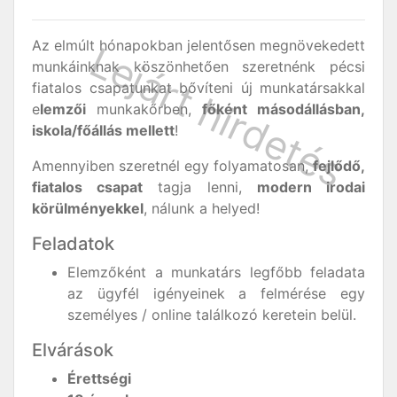
Az elmúlt hónapokban jelentősen megnövekedett
munkáinknak köszönhetően szeretnénk pécsi
fiatalos csapatunkat bővíteni új munkatársakkal
e
lemzői
munkakőrben,
főként másodállásban,
iskola/főállás mellett
!
Amennyiben szeretnél egy folyamatosan,
fejlődő,
fiatalos csapat
tagja lenni,
modern irodai
körülményekkel
, nálunk a helyed!
Feladatok
Elemzőként a munkatárs legfőbb feladata
az ügyfél igényeinek a felmérése egy
személyes / online találkozó keretein belül.
Elvárások
Érettségi