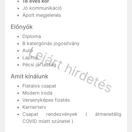
18 éves kor
Jó kommunikáció
Ápolt megjelenés
Előnyök
Diploma
B katergóriás jogosítvány
Autó
Laptop
Pécsi jártasság
Amit kínálunk
Fiatalos csapat
Modern iroda
Versenyképes fizetés
Karrierterv
Csapat rendezvények ( átmenetélig
COVID miatt szünetel )