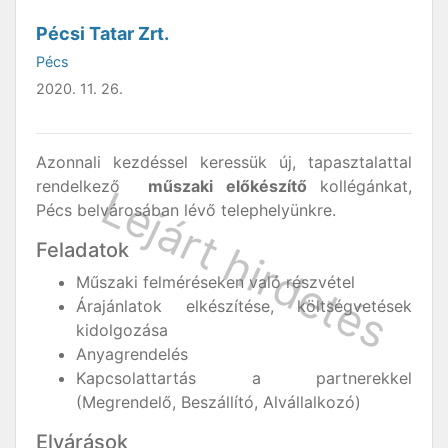
Pécsi Tatar Zrt.
Pécs
2020. 11. 26.
Azonnali kezdéssel keressük új, tapasztalattal
rendelkező
műszaki előkészítő
kollégánkat,
Pécs belvárosában lévő telephelyünkre.
Feladatok
Műszaki felméréseken való részvétel
Árajánlatok elkészítése, költségvetések
kidolgozása
Anyagrendelés
Kapcsolattartás a partnerekkel
(Megrendelő, Beszállító, Alvállalkozó)
Elvárások