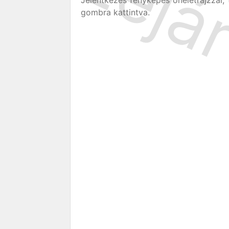
Jelentkezés fényképes önéletrajzzal, 
gombra kattintva.