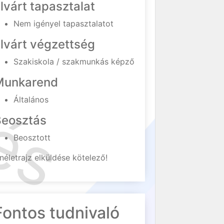
lvárt tapasztalat
Nem igényel tapasztalatot
lvárt végzettség
Szakiskola / szakmunkás képző
Munkarend
Általános
Beosztás
Beosztott
néletrajz elküldése kötelező!
Fontos tudnivaló