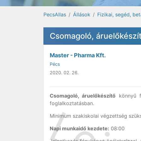
PecsAllas
Állások
Fizikai, segéd, be
Csomagoló, áruelőkészít
Master - Pharma Kft.
Pécs
2020. 02. 26.
Csomagoló, áruelőkészítő
könnyű fi
foglalkoztatásban.
Minimum szakiskolai végzettség szük
Napi munkaidő kezdete:
08:00