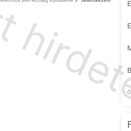
telefonos elérhetőség küldésével a "
Jelentkezem"
E
E
Ö