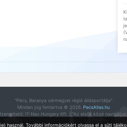
K
t
j
(
n
"Pécs, Baranya vármegyei régió állásportálja"
Minden jog fentartva © 2026.
PecsAllas.hu
zemeltető: IT-Nav Hungary Kft. | "Az elsők közé navigáljuk
e) használ. További információkért olvassa el a
süti tájéko