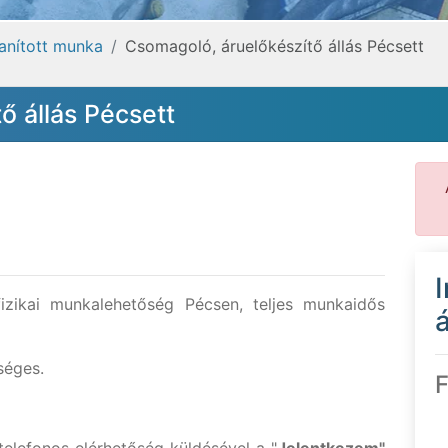
tanított munka
Csomagoló, áruelőkészítő állás Pécsett
ő állás Pécsett
zikai munkalehetőség Pécsen, teljes munkaidős
á
séges.
F