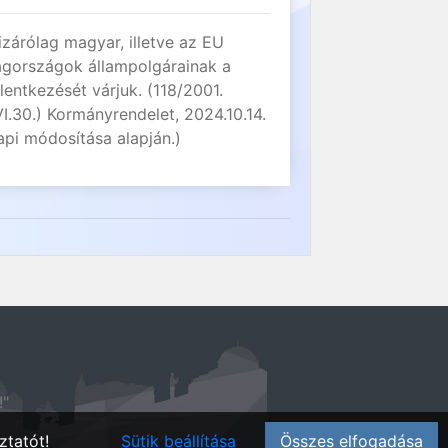
izárólag magyar, illetve az EU
agországok állampolgárainak a
elentkezését várjuk. (118/2001.
VI.30.) Kormányrendelet, 2024.10.14.
api módosítása alapján.)
!"
ztatót!
Sütik beállítása
Összes elfogadása