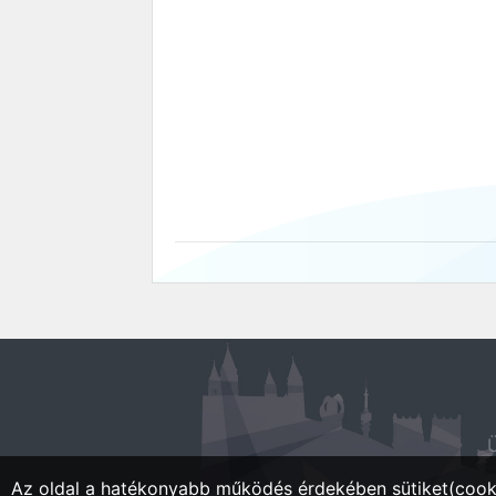
Ü
Az oldal a hatékonyabb működés érdekében sütiket(cooki