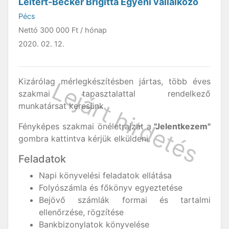
Leitert-Becker Brigitta Egyéni vállalkozó
Pécs
Nettó
300 000 Ft
/ hónap
2020. 02. 12.
Kizárólag mérlegkészítésben jártas, több éves
szakmai tapasztalattal rendelkező
munkatársat keresünk.
Fényképes szakmai önéletrajzát a
"Jelentkezem"
gombra kattintva kérjük elküldeni.
Feladatok
Napi könyvelési feladatok ellátása
Folyószámla és főkönyv egyeztetése
Bejövő számlák formai és tartalmi
ellenőrzése, rögzítése
Bankbizonylatok könyvelése