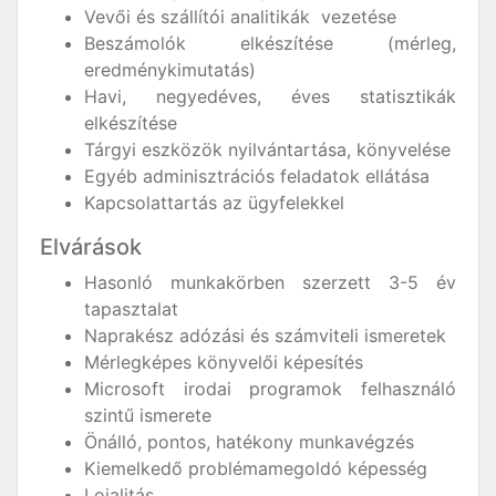
Vevői és szállítói analitikák vezetése
Beszámolók elkészítése (mérleg,
eredménykimutatás)
Havi, negyedéves, éves statisztikák
elkészítése
Tárgyi eszközök nyilvántartása, könyvelése
Egyéb adminisztrációs feladatok ellátása
Kapcsolattartás az ügyfelekkel
Elvárások
Hasonló munkakörben szerzett 3-5 év
tapasztalat
Naprakész adózási és számviteli ismeretek
Mérlegképes könyvelői képesítés
Microsoft irodai programok felhasználó
szintű ismerete
Önálló, pontos, hatékony munkavégzés
Kiemelkedő problémamegoldó képesség
Lojalitás