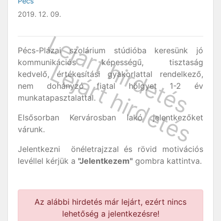
Pécs
2019. 12. 09.
Pécs-Plázai szolárium stúdióba keresünk jó
kommunikációs képességű, tisztaság
kedvelő, értékesítási gyakorlattal rendelkező,
nem dohányzó fiatal hölgyet 1-2 év
munkatapasztalattal.
Elsősorban Kervárosban lakó jelentkezőket
várunk.
Jelentkezni önéletrajzzal és rövid motivációs
levéllel kérjük a
"Jelentkezem"
gombra kattintva.
Az alábbi hirdetés már lejárt, ezért nincs
lehetőség a jelentkezésre!