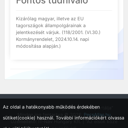
Fontos tudnivaló
Kizárólag magyar, illetve az EU
tagországok állampolgárainak a
jelentkezését várjuk. (118/2001. (VI.30.)
Kormányrendelet, 2024.10.14. napi
módosítása alapján.)
Az oldal a hatékonyabb működés érdekében
"Pécs, Baranya vármegyei régió állásportálja"
Minden jog fentartva © 2026.
PecsAllas.hu
sütiket(cookie) használ. További információkért olvassa
Üzemeltető: IT-Nav Hungary Kft. | "Az elsők közé