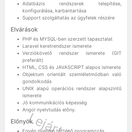
Adatbázis rendszerek telepítése,
konfigurálása, karbantartása
Support szolgáltatás az ügyfelek részére
Elvárások
PHP és MYSQL-ben szerzett tapasztalat
Laravel keretrendszer ismerete
Verziókövető rendszer ismerete (GIT
preferált)
HTML, CSS és JAVASCRIPT alapos ismerete
Objektum orientált szemléletmódban való
gondolkodás
UNIX alapú operációs rendszer alapszintű
ismerete
Jó kommunikációs képesség
Angol nyelvtudás előny.
Előnyök
Egyén nyelven történő programozás