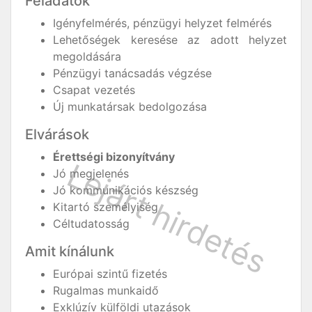
Feladatok
Igényfelmérés, pénzügyi helyzet felmérés
Lehetőségek keresése az adott helyzet
megoldására
Pénzügyi tanácsadás végzése
Csapat vezetés
Új munkatársak bedolgozása
Elvárások
Érettségi bizonyítvány
Jó megjelenés
Jó kommunikációs készség
Kitartó személyiség
Céltudatosság
Amit kínálunk
Európai szintű fizetés
Rugalmas munkaidő
Exklúzív külföldi utazások