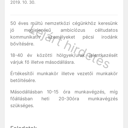
2019. 10. 30.
50 éves múltú nemzetközi cégünkhöz keresünk
jó megjelenésű ambicíózus céltudatos
kommunikatív személyeket pécsi irodánk
bővítésére.
18-40 év közötti hölgyek/urak jelentkezését
várjuk fő illetve másodállásra.
Értékesítői munkakör illetve vezetői munkakör
betöltésére.
Másodállásban 10-15 óra munkavégzés, míg
főállásban heti 20-30óra munkavégzés
szükséges.