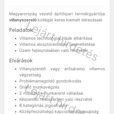
Magyarország vezető építőipari termékgyártója
villanyszerelő
kollégát keres kiemelt bérezéssel.
Feladatok
Villamos technológiai hibák elhárítása
Villamos elosztórendszer üzemeltetése
Üzem fejlesztésében való részvétel
Elvárások
Villanyszerelő vagy erősáramú villamos
végzettség
Problémamegoldó gondolkodás
Önálló munkavégzés
2 műszakos munkarend vállalása
Készenléti rendszerben való részvétel
B kategóriás jogosítvány
Középfeszültségű kapcsolási jogosultság