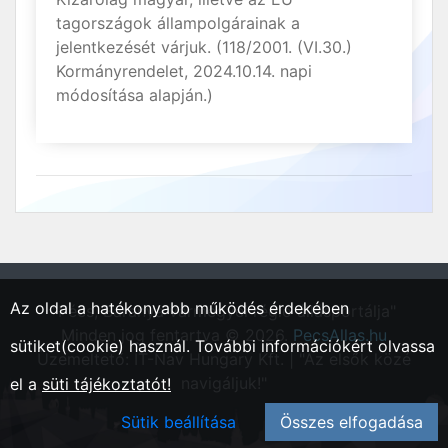
tagországok állampolgárainak a
jelentkezését várjuk. (118/2001. (VI.30.)
Kormányrendelet, 2024.10.14. napi
módosítása alapján.)
Az oldal a hatékonyabb működés érdekében
"Pécs, Baranya vármegyei régió állásportálja"
Minden jog fentartva © 2026.
PecsAllas.hu
sütiket(cookie) használ. További információkért olvassa
Üzemeltető: IT-Nav Hungary Kft. | "Az elsők közé
navigáljuk!"
el a
süti tájékoztatót!
Sütik beállítása
Összes elfogadása