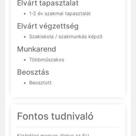
Elvárt tapasztalat
1-2 év szakmai tapasztalat
Elvárt végzettség
Szakiskola / szakmunkás képző
Munkarend
Többműszakos
Beosztás
Beosztott
Fontos tudnivaló
Kizárólag magyar, illetve az EU