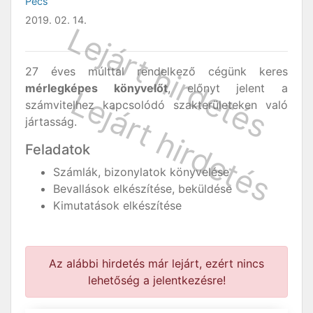
Pécs
2019. 02. 14.
27 éves múlttal rendelkező cégünk keres
mérlegképes könyvelőt
, előnyt jelent a
számvitelhez kapcsolódó szakterületeken való
jártasság.
Feladatok
Számlák, bizonylatok könyvelése
Bevallások elkészítése, beküldése
Kimutatások elkészítése
Az alábbi hirdetés már lejárt, ezért nincs
lehetőség a jelentkezésre!