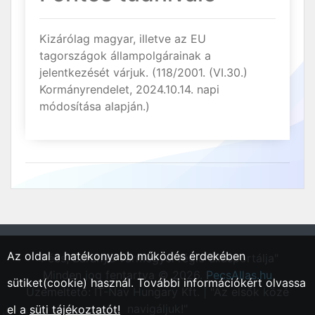
Kizárólag magyar, illetve az EU
tagországok állampolgárainak a
jelentkezését várjuk. (118/2001. (VI.30.)
Kormányrendelet, 2024.10.14. napi
módosítása alapján.)
Az oldal a hatékonyabb működés érdekében
"Pécs, Baranya vármegyei régió állásportálja"
Minden jog fentartva © 2026.
PecsAllas.hu
sütiket(cookie) használ. További információkért olvassa
Üzemeltető: IT-Nav Hungary Kft. | "Az elsők közé
navigáljuk!"
el a
süti tájékoztatót!