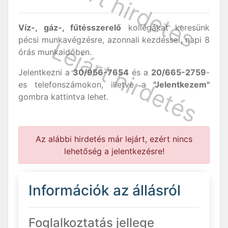
Víz-, gáz-, fűtésszerelő
kollégákat keresünk
pécsi munkavégzésre, azonnali kezdéssel, napi 8
órás munkaidőben.
Jelentkezni a
30/956-7654
és a
20/665-2759
-
es telefonszámokon, illetve a
"Jelentkezem"
gombra kattintva lehet.
Az alábbi hirdetés már lejárt, ezért nincs
lehetőség a jelentkezésre!
Információk az állásról
Foglalkoztatás jellege